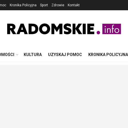
omoc
Kronika Policyjna
Sport
Zdrowie
Kontakt
OMOŚCI
KULTURA
UZYSKAJ POMOC
KRONIKA POLICYJNA