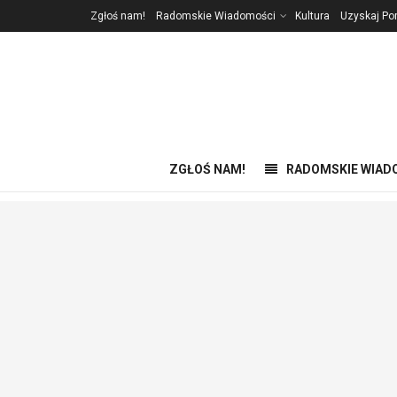
Zgłoś nam!
Radomskie Wiadomości
Kultura
Uzyskaj P
ZGŁOŚ NAM!
RADOMSKIE WIAD