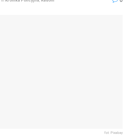
in
Kronika Policyjna
,
Radom
fot. Pixabay