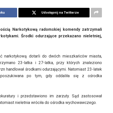
oku
Udostępnij na Twitterze
czością Narkotykową radomskiej komendy zatrzymali
kotykami. Środki odurzające przekazano nieletniej,
ść narkotykową dotarli do dwóch mieszkańców miasta,
rzymano 23-latka i 27-latka, przy których znaleziono
czyzn handlował środkami odurzającymi. Natomiast 23-latek
a poszukiwana po tym, gdy oddaliła się z ośrodka
uratury i przedstawiono im zarzuty. Sąd zastosował
tomiast nieletnia wróciła do ośrodka wychowawczego.