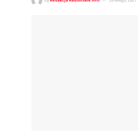
by
Redakcja Radomskie.info
26 lutego, 2021