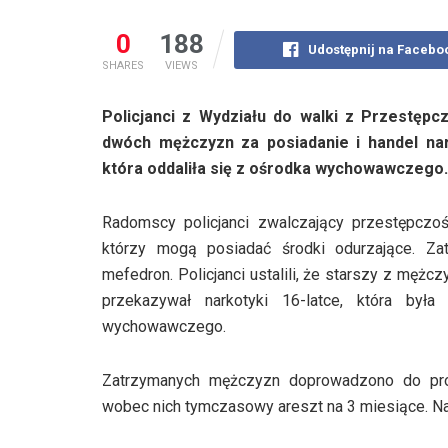
0
188
Udostępnij na Facebo
SHARES
VIEWS
Policjanci z Wydziału do walki z Przestęp
dwóch mężczyzn za posiadanie i handel nar
która oddaliła się z ośrodka wychowawczego.
Radomscy policjanci zwalczający przestępczo
którzy mogą posiadać środki odurzające. Zat
mefedron. Policjanci ustalili, że starszy z męż
przekazywał narkotyki 16-latce, która był
wychowawczego.
Zatrzymanych mężczyzn doprowadzono do prok
wobec nich tymczasowy areszt na 3 miesiące. Na