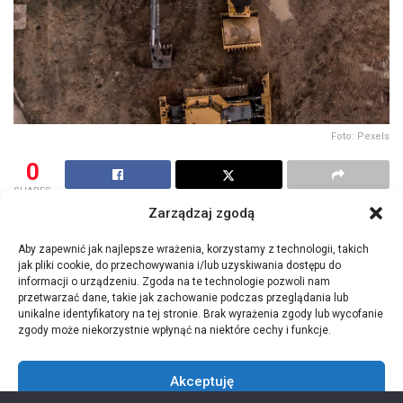
Foto: Pexels
0
SHARES
Zarządzaj zgodą
Zaawansowany technicznie kompleks produkcyjno-
magazynowy powstanie przy ulicy Hodowlanej w
Aby zapewnić jak najlepsze wrażenia, korzystamy z technologii, takich
jak pliki cookie, do przechowywania i/lub uzyskiwania dostępu do
Radomiu, tuż przy drodze S7. Obiekt będzie zajmował
informacji o urządzeniu. Zgoda na te technologie pozwoli nam
powierzchnię 12 tys. 820 metrów kwadratowych, z
przetwarzać dane, takie jak zachowanie podczas przeglądania lub
czego 2 160 mkw. przeznaczonych zostanie na biuro.
unikalne identyfikatory na tej stronie. Brak wyrażenia zgody lub wycofanie
zgody może niekorzystnie wpłynąć na niektóre cechy i funkcje.
Kompleks wybudowany zostanie na zlecenie AZZ Specialty
Welding Europe, amerykańskiej spółki, notowanej na
Akceptuję
nowojorskiej giełdzie. Firma jest dostawcą