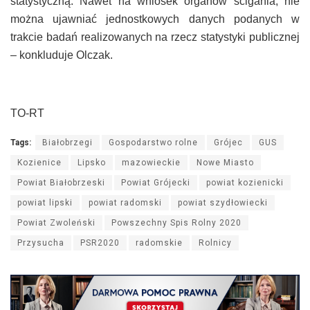
statystyczną. Nawet na wniosek organów ścigania, nie
można ujawniać jednostkowych danych podanych w
trakcie badań realizowanych na rzecz statystyki publicznej
– konkluduje Olczak.
TO-RT
Tags:
Białobrzegi
Gospodarstwo rolne
Grójec
GUS
Kozienice
Lipsko
mazowieckie
Nowe Miasto
Powiat Białobrzeski
Powiat Grójecki
powiat kozienicki
powiat lipski
powiat radomski
powiat szydłowiecki
Powiat Zwoleński
Powszechny Spis Rolny 2020
Przysucha
PSR2020
radomskie
Rolnicy