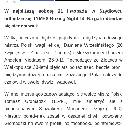
SHARES
W najbliższą sobotę 21 listopada w Szydłowcu
odbędzie się TYMEX Boxing Night 14. Na gali odbędzie
się siedem walk.
Walką wieczoru będzie pojedynek międzynarodowego
mistrza Polski wagi lekkiej, Damiana Wrzesińskiego (20
zwycięstw – 2 porażki – 1 remis) z Meksykaninem Luisem
Angelem Viedasem (26-9-1). Pochodzący ze Złotowa w
Wielkopolsce 33-letni pięściarz po raz trzeci będzie bronił
międzynarodowego pasa mistrzowskiego. Polak należy do
czołówki w swojej dywizji wagowej.
W innej intersująco zapowiadającej się walce Mistrz Polski
Tomasz Gromadzki (11-4-1) miał zmierzyć się z
niepokonanym Słowakiem Marianem Dzupką (9-0).
Niestety pojedynek został w ostatniej chwili odwołany.
Gromadzki na swoim profilu na facebooku poinformował,