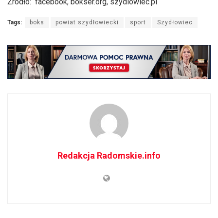
Źródło: facebook, bokser.org, szydlowiec.pl
Tags:
boks
powiat szydłowiecki
sport
Szydłowiec
Redakcja Radomskie.info