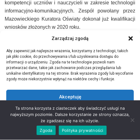
kompetencji uczniów i nauczycieli w zakresie technologii
informacyjno-komunikacyjnych. Zespół powołany przez
Mazowieckiego Kuratora Oświaty dokonał już kwalifikacji
wniosków złożonych w 2020 roku.
Zarządzaj zgodą
Na 773 wnioski, wsparcie otrzyma 105 organów
prowadzących dla 329 szkół w Mazowieckiem. Ogólna
Aby zapewnić jak najlepsze wrażenia, korzystamy z technologii, takich
kwota dotacji wyniesie blisko 4,5 mln złotych. Większość
jak pliki cookie, do przechowywania i/lub uzyskiwania dostępu do
informacji o urządzeniu. Zgoda na te technologie pozwoli nam
wysokości dofinansowań wynosi 14 tys. złotych.
przetwarzać dane, takie jak zachowanie podczas przeglądania lub
unikalne identyfikatory na tej stronie. Brak wyrażenia zgody lub wycofanie
Dofinansowanie otrzymały m.in. Gmina Miasta Radomia
zgody może niekorzystnie wpłynąć na niektóre cechy i funkcje.
na cztery ośrodki dydaktyczne:
III Liceum
Ogólnokształcące im. płk. Dionizego Czachowskiego w
Akceptuję
Radomiu,
Technikum w Zespole Szkół Elektronicznych im.
Ta strona korzysta z ciasteczek aby świadczyć usługi na
Bohaterów Westerplatte w Radomiu, Technikum w Zespole
Odmów
najwyższym poziomie. Dalsze korzystanie ze strony oznacza,
Szkół Zawodowych im. mjr. Henryka Dobrzańskiego
że zgadzasz się na ich użycie.
Zobacz preferencje
“Hubala” w Radomiu, Branżowa Szkoła I Stopnia w
Zgoda
Polityka prywatności
Zespole Szkół Zawodowych im. mjr. Henryka