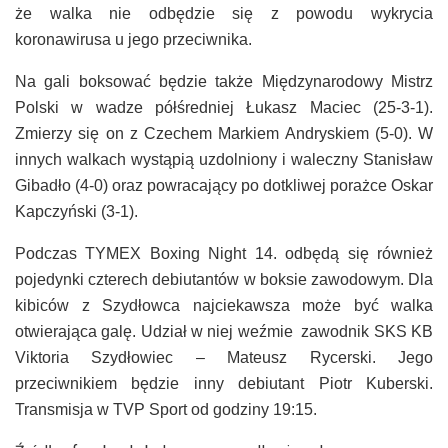
że walka nie odbędzie się z powodu wykrycia
koronawirusa u jego przeciwnika.
Na gali boksować będzie także Międzynarodowy Mistrz
Polski w wadze półśredniej Łukasz Maciec (25-3-1).
Zmierzy się on z Czechem Markiem Andryskiem (5-0). W
innych walkach wystąpią uzdolniony i waleczny Stanisław
Gibadło (4-0) oraz powracający po dotkliwej porażce Oskar
Kapczyński (3-1).
Podczas TYMEX Boxing Night 14. odbędą się również
pojedynki czterech debiutantów w boksie zawodowym. Dla
kibiców z Szydłowca najciekawsza może być walka
otwierająca galę. Udział w niej weźmie zawodnik SKS KB
Viktoria Szydłowiec – Mateusz Rycerski. Jego
przeciwnikiem będzie inny debiutant Piotr Kuberski.
Transmisja w TVP Sport od godziny 19:15.