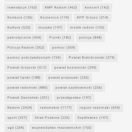
inwestycje
(163)
KMP Radom
(462)
koncert
(142)
Konkurs
(136)
Kozienice
(174)
KPP Grójec
(214)
Kultura
(525)
muzyka
(197)
mzdik radom
(155)
patriotycznie
(454)
Pionki
(182)
policja
(848)
Policja Radom
(352)
pomoc
(359)
pomoc pokrzywdzonym
(724)
Powiat Białobrzeski
(279)
Powiat Grójecki
(517)
powiat kozienicki
(299)
powiat lipski
(188)
powiat przysuski
(226)
powiat radomski
(880)
powiat szydłowiecki
(256)
Powiat Zwoleński
(251)
przestępstwo
(197)
Radom
(2424)
radomskie
(1177)
region radomski
(654)
sport
(327)
Straż Pożarna
(225)
Szydłowiec
(147)
sąd
(204)
województwo mazowieckie
(150)