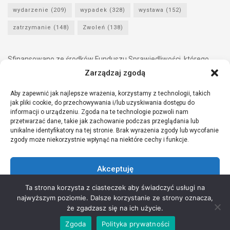
wydarzenie
(209)
wypadek
(328)
wystawa
(152)
zatrzymanie
(148)
Zwoleń
(138)
Sfinansowano ze środków Funduszu Sprawiedliwości, którego
dysponentem jest Minister Sprawiedliwości.
Zarządzaj zgodą
Aby zapewnić jak najlepsze wrażenia, korzystamy z technologii, takich
jak pliki cookie, do przechowywania i/lub uzyskiwania dostępu do
informacji o urządzeniu. Zgoda na te technologie pozwoli nam
przetwarzać dane, takie jak zachowanie podczas przeglądania lub
unikalne identyfikatory na tej stronie. Brak wyrażenia zgody lub wycofanie
zgody może niekorzystnie wpłynąć na niektóre cechy i funkcje.
Akceptuję
Ta strona korzysta z ciasteczek aby świadczyć usługi na
Odmów
najwyższym poziomie. Dalsze korzystanie ze strony oznacza,
Copyright © 2021 Stowarzyszenie Przyjaciół Zdrowia - Wszelkie prawa
że zgadzasz się na ich użycie.
Zobacz preferencje
zastrzeżone
Zgoda
Polityka prywatności