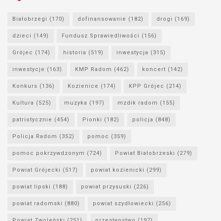
Białobrzegi
(170)
dofinansowanie
(182)
drogi
(169)
dzieci
(149)
Fundusz Sprawiedliwości
(156)
Grójec
(174)
historia
(519)
inwestycja
(315)
inwestycje
(163)
KMP Radom
(462)
koncert
(142)
Konkurs
(136)
Kozienice
(174)
KPP Grójec
(214)
Kultura
(525)
muzyka
(197)
mzdik radom
(155)
patriotycznie
(454)
Pionki
(182)
policja
(848)
Policja Radom
(352)
pomoc
(359)
pomoc pokrzywdzonym
(724)
Powiat Białobrzeski
(279)
Powiat Grójecki
(517)
powiat kozienicki
(299)
powiat lipski
(188)
powiat przysuski
(226)
powiat radomski
(880)
powiat szydłowiecki
(256)
Powiat Zwoleński
(251)
przestępstwo
(197)