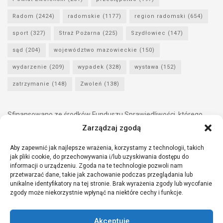
Radom
(2424)
radomskie
(1177)
region radomski
(654)
sport
(327)
Straż Pożarna
(225)
Szydłowiec
(147)
sąd
(204)
województwo mazowieckie
(150)
wydarzenie
(209)
wypadek
(328)
wystawa
(152)
zatrzymanie
(148)
Zwoleń
(138)
Sfinansowano ze środków Funduszu Sprawiedliwości, którego
dysponentem jest Minister Sprawiedliwości.
Zarządzaj zgodą
Aby zapewnić jak najlepsze wrażenia, korzystamy z technologii, takich
jak pliki cookie, do przechowywania i/lub uzyskiwania dostępu do
informacji o urządzeniu. Zgoda na te technologie pozwoli nam
przetwarzać dane, takie jak zachowanie podczas przeglądania lub
unikalne identyfikatory na tej stronie. Brak wyrażenia zgody lub wycofanie
zgody może niekorzystnie wpłynąć na niektóre cechy i funkcje.
Akceptuję