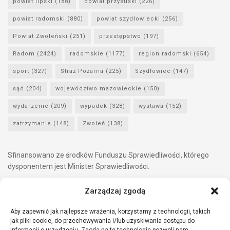
powiat lipski
(188)
powiat przysuski
(226)
powiat radomski
(880)
powiat szydłowiecki
(256)
Powiat Zwoleński
(251)
przestępstwo
(197)
Radom
(2424)
radomskie
(1177)
region radomski
(654)
sport
(327)
Straż Pożarna
(225)
Szydłowiec
(147)
sąd
(204)
województwo mazowieckie
(150)
wydarzenie
(209)
wypadek
(328)
wystawa
(152)
zatrzymanie
(148)
Zwoleń
(138)
Sfinansowano ze środków Funduszu Sprawiedliwości, którego
dysponentem jest Minister Sprawiedliwości.
Zarządzaj zgodą
Aby zapewnić jak najlepsze wrażenia, korzystamy z technologii, takich
jak pliki cookie, do przechowywania i/lub uzyskiwania dostępu do