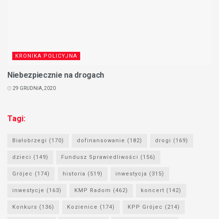
KRONIKA POLICYJNA
Niebezpiecznie na drogach
29 GRUDNIA, 2020
Tagi:
Białobrzegi
(170)
dofinansowanie
(182)
drogi
(169)
dzieci
(149)
Fundusz Sprawiedliwości
(156)
Grójec
(174)
historia
(519)
inwestycja
(315)
inwestycje
(163)
KMP Radom
(462)
koncert
(142)
Konkurs
(136)
Kozienice
(174)
KPP Grójec
(214)