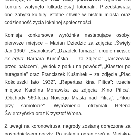
konkurs wpłynęło kilkadziesiąt fotografii. Przedstawiają
one zabytki kultury, istotne chwile w historii miasta oraz
codzienność życia lokalnej społeczności.
Komisja konkursowa wyróżniła następujące osoby:
pierwsze miejsce – Marian Dziedzic za zdjęcia: „Święty
Jan 1960”, „Sianokosy”, „Dziadek Tomasz”, drugie miejsce
ex equo
: Barbara Kurcińska – za zdjęcia: „Tarczewski
przed pałacem”, „Widok z parku na powódź”, „Klasztor po
huraganie” oraz Franciszek Kuśmirek – za zdjęcia „Plac
Kościuszki lato 1932”, „Repertuar kina Pilica”; trzecie
miejsce Karolina Morawska za zdjęcia „Kino Pilica”,
„Obchody 560-lecia Nowego Miasta nad Pilicą”, „Piloci
przy samolocie”. Wyróżnienia otrzymali Helena
Świerczyńska oraz Krzysztof Wrona.
Z uwagi na koronowirusa, nagrody zostaną doręczone za
pośrednictwem poczty. Po ustaniu ograniczeń w Miejsko-