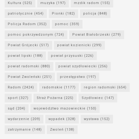
Kultura
(525)
muzyka
(197)
mzdik radom
(155)
patriotycznie
(454)
Pionki
(182)
policja
(848)
Policja Radom
(352)
pomoc
(359)
pomoc pokrzywdzonym
(724)
Powiat Białobrzeski
(279)
Powiat Grójecki
(517)
powiat kozienicki
(299)
powiat lipski
(188)
powiat przysuski
(226)
powiat radomski
(880)
powiat szydłowiecki
(256)
Powiat Zwoleński
(251)
przestępstwo
(197)
Radom
(2424)
radomskie
(1177)
region radomski
(654)
sport
(327)
Straż Pożarna
(225)
Szydłowiec
(147)
sąd
(204)
województwo mazowieckie
(150)
wydarzenie
(209)
wypadek
(328)
wystawa
(152)
zatrzymanie
(148)
Zwoleń
(138)