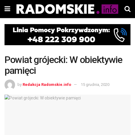
Powiat grójecki: W obiektywie
pamięci
by
Redakcja Radomskie.info
15 grudnia, 2020