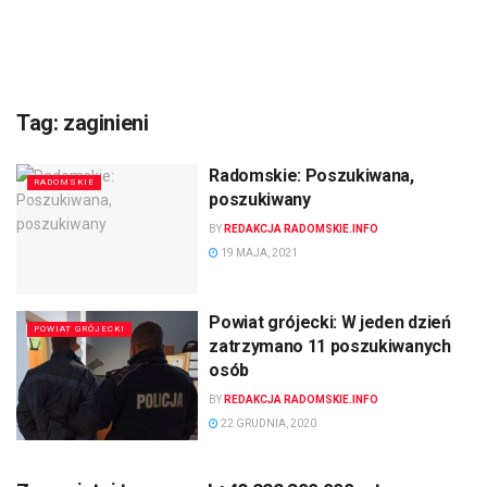
Tag:
zaginieni
Radomskie: Poszukiwana,
RADOMSKIE
poszukiwany
BY
REDAKCJA RADOMSKIE.INFO
19 MAJA, 2021
Powiat grójecki: W jeden dzień
POWIAT GRÓJECKI
zatrzymano 11 poszukiwanych
osób
BY
REDAKCJA RADOMSKIE.INFO
22 GRUDNIA, 2020