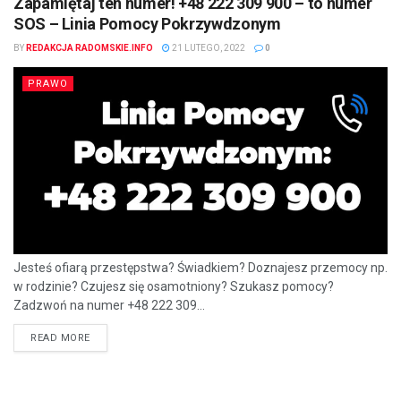
Zapamiętaj ten numer! +48 222 309 900 – to numer
SOS – Linia Pomocy Pokrzywdzonym
BY
REDAKCJA RADOMSKIE.INFO
21 LUTEGO, 2022
0
PRAWO
Jesteś ofiarą przestępstwa? Świadkiem? Doznajesz przemocy np.
w rodzinie? Czujesz się osamotniony? Szukasz pomocy?
Zadzwoń na numer +48 222 309...
READ MORE