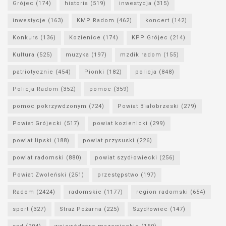
Grójec
(174)
historia
(519)
inwestycja
(315)
inwestycje
(163)
KMP Radom
(462)
koncert
(142)
Konkurs
(136)
Kozienice
(174)
KPP Grójec
(214)
Kultura
(525)
muzyka
(197)
mzdik radom
(155)
patriotycznie
(454)
Pionki
(182)
policja
(848)
Policja Radom
(352)
pomoc
(359)
pomoc pokrzywdzonym
(724)
Powiat Białobrzeski
(279)
Powiat Grójecki
(517)
powiat kozienicki
(299)
powiat lipski
(188)
powiat przysuski
(226)
powiat radomski
(880)
powiat szydłowiecki
(256)
Powiat Zwoleński
(251)
przestępstwo
(197)
Radom
(2424)
radomskie
(1177)
region radomski
(654)
sport
(327)
Straż Pożarna
(225)
Szydłowiec
(147)