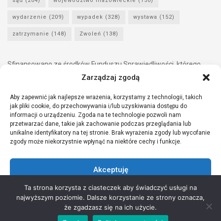
sąd
(204)
województwo mazowieckie
(150)
wydarzenie
(209)
wypadek
(328)
wystawa
(152)
zatrzymanie
(148)
Zwoleń
(138)
Sfinansowano ze środków Funduszu Sprawiedliwości, którego
dysponentem jest Minister Sprawiedliwości.
Zarządzaj zgodą
Aby zapewnić jak najlepsze wrażenia, korzystamy z technologii, takich
jak pliki cookie, do przechowywania i/lub uzyskiwania dostępu do
informacji o urządzeniu. Zgoda na te technologie pozwoli nam
przetwarzać dane, takie jak zachowanie podczas przeglądania lub
unikalne identyfikatory na tej stronie. Brak wyrażenia zgody lub wycofanie
zgody może niekorzystnie wpłynąć na niektóre cechy i funkcje.
Akceptuję
Ta strona korzysta z ciasteczek aby świadczyć usługi na
Odmów
najwyższym poziomie. Dalsze korzystanie ze strony oznacza,
Copyright © 2021 Stowarzyszenie Przyjaciół Zdrowia - Wszelkie prawa
że zgadzasz się na ich użycie.
Zobacz preferencje
zastrzeżone