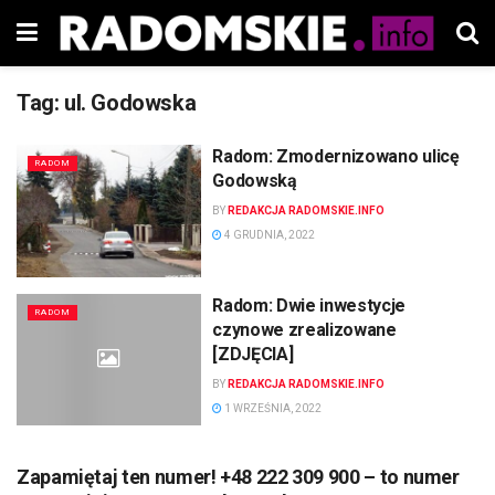
Tag:
ul. Godowska
Radom: Zmodernizowano ulicę
RADOM
Godowską
BY
REDAKCJA RADOMSKIE.INFO
4 GRUDNIA, 2022
Radom: Dwie inwestycje
RADOM
czynowe zrealizowane
[ZDJĘCIA]
BY
REDAKCJA RADOMSKIE.INFO
1 WRZEŚNIA, 2022
Zapamiętaj ten numer! +48 222 309 900 – to numer