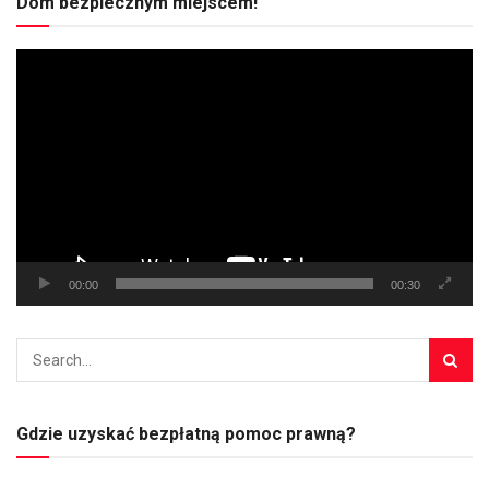
Dom bezpiecznym miejscem!
Odtwarzacz
video
00:00
00:30
Gdzie uzyskać bezpłatną pomoc prawną?