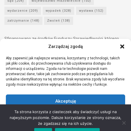
sąd
(204)
województwo mazowieckie
(150)
wydarzenie
(209)
wypadek
(328)
wystawa
(152)
zatrzymanie
(148)
Zwoleń
(138)
Sfinansowano ze środków Funduszu Sprawiedliwości, którego
dysponentem jest Minister Sprawiedliwości.
Zarządzaj zgodą
Aby zapewnić jak najlepsze wrażenia, korzystamy z technologii, takich
jak pliki cookie, do przechowywania i/lub uzyskiwania dostępu do
informacji o urządzeniu. Zgoda na te technologie pozwoli nam
przetwarzać dane, takie jak zachowanie podczas przeglądania lub
unikalne identyfikatory na tej stronie. Brak wyrażenia zgody lub wycofanie
zgody może niekorzystnie wpłynąć na niektóre cechy i funkcje.
Akceptuję
Ta strona korzysta z ciasteczek aby świadczyć usługi na
Odmów
najwyższym poziomie. Dalsze korzystanie ze strony oznacza,
Copyright © 2021 Stowarzyszenie Przyjaciół Zdrowia - Wszelkie prawa
że zgadzasz się na ich użycie.
Zobacz preferencje
zastrzeżone