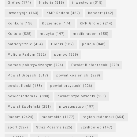
Grójec
(174)
historia
(519)
inwestycja
(315)
inwestycje
(163)
KMP Radom
(462)
koncert
(142)
Konkurs
(136)
Kozienice
(174)
KPP Grójec
(214)
Kultura
(525)
muzyka
(197)
mzdik radom
(155)
patriotycznie
(454)
Pionki
(182)
policja
(848)
Policja Radom
(352)
pomoc
(359)
pomoc pokrzywdzonym
(724)
Powiat Białobrzeski
(279)
Powiat Grójecki
(517)
powiat kozienicki
(299)
powiat lipski
(188)
powiat przysuski
(226)
powiat radomski
(880)
powiat szydłowiecki
(256)
Powiat Zwoleński
(251)
przestępstwo
(197)
Radom
(2424)
radomskie
(1177)
region radomski
(654)
sport
(327)
Straż Pożarna
(225)
Szydłowiec
(147)