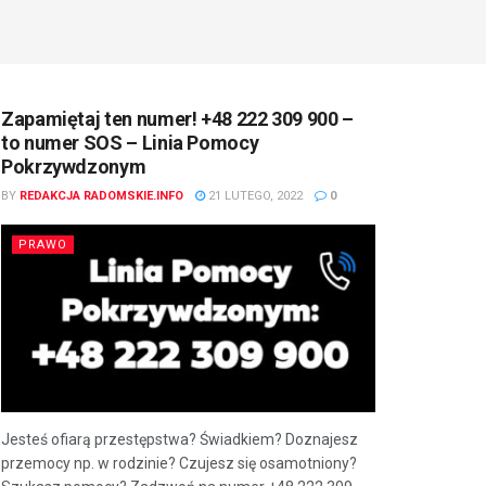
Zapamiętaj ten numer! +48 222 309 900 –
to numer SOS – Linia Pomocy
Pokrzywdzonym
BY
REDAKCJA RADOMSKIE.INFO
21 LUTEGO, 2022
0
PRAWO
Jesteś ofiarą przestępstwa? Świadkiem? Doznajesz
przemocy np. w rodzinie? Czujesz się osamotniony?