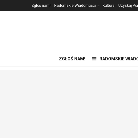
Zgłoś nam!
Radomskie Wiadomości
Kultura
Uzyskaj P
ZGŁOŚ NAM!
RADOMSKIE WIAD