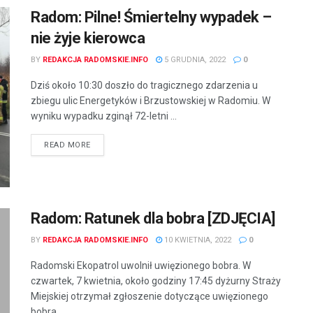
Radom: Pilne! Śmiertelny wypadek –
nie żyje kierowca
BY
REDAKCJA RADOMSKIE.INFO
5 GRUDNIA, 2022
0
Dziś około 10:30 doszło do tragicznego zdarzenia u
zbiegu ulic Energetyków i Brzustowskiej w Radomiu. W
wyniku wypadku zginął 72-letni ...
READ MORE
Radom: Ratunek dla bobra [ZDJĘCIA]
BY
REDAKCJA RADOMSKIE.INFO
10 KWIETNIA, 2022
0
Radomski Ekopatrol uwolnił uwięzionego bobra. W
czwartek, 7 kwietnia, około godziny 17:45 dyżurny Straży
Miejskiej otrzymał zgłoszenie dotyczące uwięzionego
bobra ...