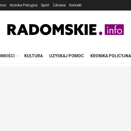
omoc
Kronika Policyjna
Sport
Zdrowie
Kontakt
OMOŚCI
KULTURA
UZYSKAJ POMOC
KRONIKA POLICYJNA