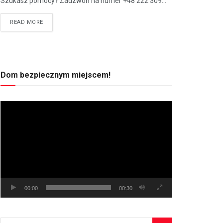
Szukasz pomocy? Zadzwoń na numer +48 222 309...
READ MORE
Dom bezpiecznym miejscem!
Odtwarzacz
video
00:00
00:30