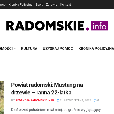
omoc
Kronika Policyjna
Sport
Zdrowie
Kontakt
OMOŚCI
KULTURA
UZYSKAJ POMOC
KRONIKA POLICYJNA
Powiat radomski: Mustang na
drzewie – ranna 22-latka
BY
REDAKCJA RADOMSKIE.INFO
11 PAŹDZIERNIKA, 2023
0
Dziś przed południem miał miejsce groźnie wyglądający