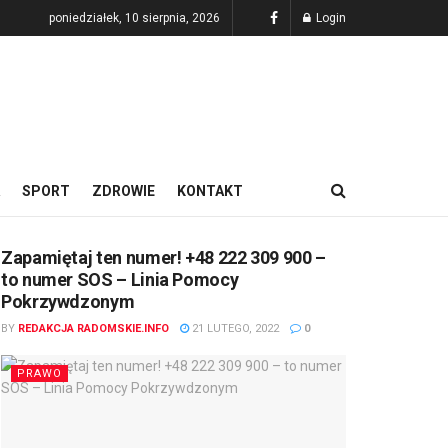
poniedziałek, 10 sierpnia, 2026
Login
SPORT
ZDROWIE
KONTAKT
Zapamiętaj ten numer! +48 222 309 900 –
to numer SOS – Linia Pomocy
Pokrzywdzonym
BY
REDAKCJA RADOMSKIE.INFO
21 LUTEGO, 2022
0
PRAWO