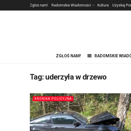
Zgłoś nam!
Radomskie Wiadomości
Kultura
Uzyskaj P
ZGŁOŚ NAM!
RADOMSKIE WIAD
Tag:
uderzyła w drzewo
KRONIKA POLICYJNA