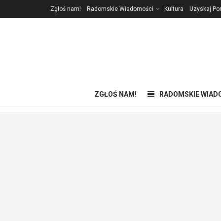
Zgłoś nam!
Radomskie Wiadomości
Kultura
Uzyskaj P
ZGŁOŚ NAM!
RADOMSKIE WIAD