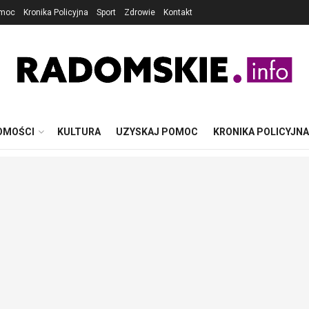
omoc
Kronika Policyjna
Sport
Zdrowie
Kontakt
OMOŚCI
KULTURA
UZYSKAJ POMOC
KRONIKA POLICYJNA