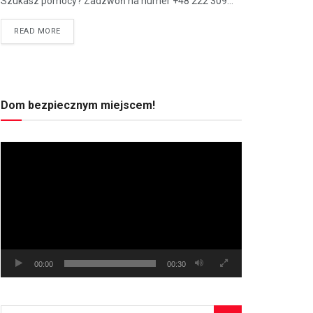
Szukasz pomocy? Zadzwoń na numer +48 222 309...
READ MORE
Dom bezpiecznym miejscem!
Odtwarzacz
video
00:00
00:30