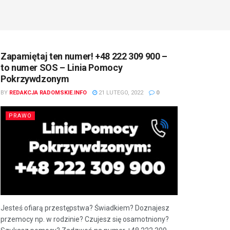
Zapamiętaj ten numer! +48 222 309 900 –
to numer SOS – Linia Pomocy
Pokrzywdzonym
BY
REDAKCJA RADOMSKIE.INFO
21 LUTEGO, 2022
0
PRAWO
Jesteś ofiarą przestępstwa? Świadkiem? Doznajesz
przemocy np. w rodzinie? Czujesz się osamotniony?