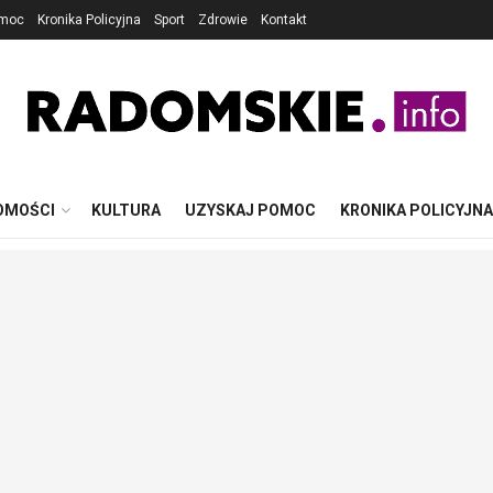
omoc
Kronika Policyjna
Sport
Zdrowie
Kontakt
OMOŚCI
KULTURA
UZYSKAJ POMOC
KRONIKA POLICYJNA