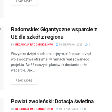
READ MORE
Radomskie: Gigantyczne wsparcie z
UE dla szkół z regionu
BY
REDAKCJA RADOMSKIE.INFO
18 SIERPNIA, 2023
0
Wszystko dzięki środkom unijnym, które samorząd
województwa otrzymał w ramach realizowanego
projektu. Aż 36 naszych placówek dostanie duże
wsparcie. Jak ...
READ MORE
Powiat zwoleński: Dotacja świetlna
BY
REDAKCJA RADOMSKIE.INFO
18 LIPCA, 2023
0