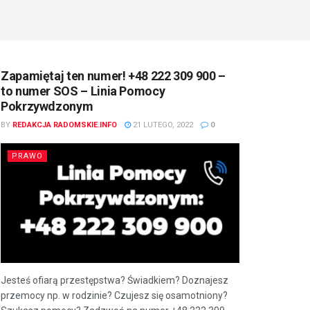
Zapamiętaj ten numer! +48 222 309 900 –
to numer SOS – Linia Pomocy
Pokrzywdzonym
BY
REDAKCJA RADOMSKIE.INFO
21 LUTEGO, 2022
0
PRAWO
Jesteś ofiarą przestępstwa? Świadkiem? Doznajesz
przemocy np. w rodzinie? Czujesz się osamotniony?