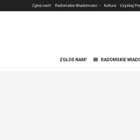
Zgłoś nam!
Radomskie Wiadomości
Kultura
Uzyskaj P
ZGŁOŚ NAM!
RADOMSKIE WIAD