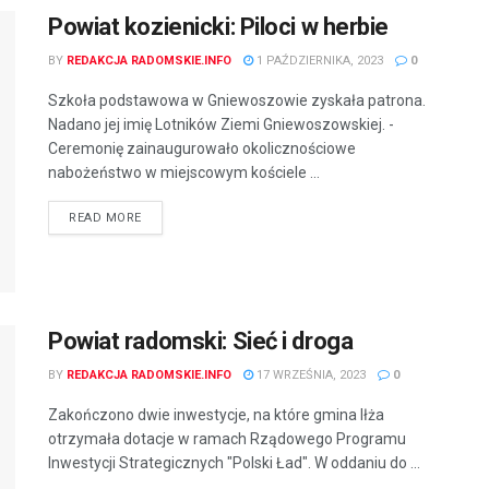
Powiat kozienicki: Piloci w herbie
BY
REDAKCJA RADOMSKIE.INFO
1 PAŹDZIERNIKA, 2023
0
Szkoła podstawowa w Gniewoszowie zyskała patrona.
Nadano jej imię Lotników Ziemi Gniewoszowskiej. -
Ceremonię zainaugurowało okolicznościowe
nabożeństwo w miejscowym kościele ...
READ MORE
Powiat radomski: Sieć i droga
BY
REDAKCJA RADOMSKIE.INFO
17 WRZEŚNIA, 2023
0
Zakończono dwie inwestycje, na które gmina Iłża
otrzymała dotacje w ramach Rządowego Programu
Inwestycji Strategicznych "Polski Ład". W oddaniu do ...