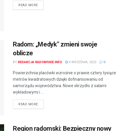
READ MORE
Radom: „Medyk” zmieni swoje
oblicze
BY
REDAKCJA RADOMSKIE.INFO
4 WRZEŚNIA, 2023
0
Powierzchnia placówki wzrośnie o prawie cztery tysiące
metrów kwadratowych dzięki dofinansowaniu od
samorządu województwa. Nowe skrzydło z salami
wykładowymi i ...
READ MORE
Region radomski: Bezpieczny nowy