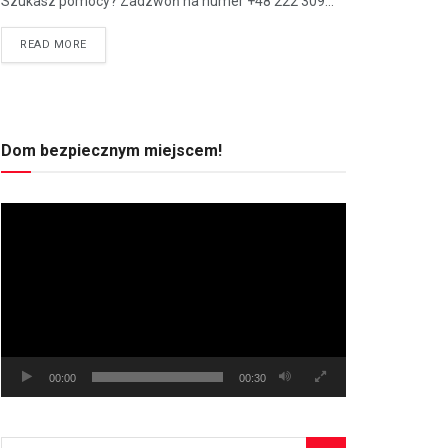
Szukasz pomocy? Zadzwoń na numer +48 222 309...
READ MORE
Dom bezpiecznym miejscem!
Odtwarzacz
video
00:00
00:30