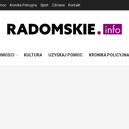
omoc
Kronika Policyjna
Sport
Zdrowie
Kontakt
OMOŚCI
KULTURA
UZYSKAJ POMOC
KRONIKA POLICYJNA