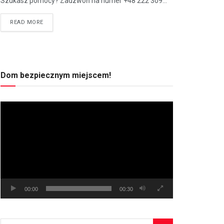
Szukasz pomocy? Zadzwoń na numer +48 222 309...
READ MORE
Dom bezpiecznym miejscem!
Odtwarzacz
video
00:00
00:30