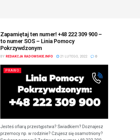
Zapamiętaj ten numer! +48 222 309 900 –
to numer SOS – Linia Pomocy
Pokrzywdzonym
BY
REDAKCJA RADOMSKIE.INFO
21 LUTEGO, 2022
0
PRAWO
Jesteś ofiarą przestępstwa? Świadkiem? Doznajesz
przemocy np. w rodzinie? Czujesz się osamotniony?