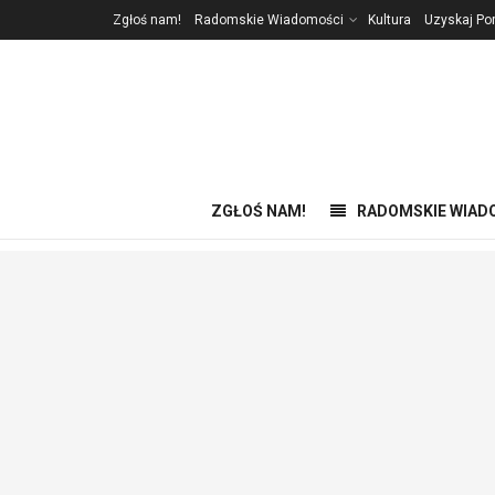
Zgłoś nam!
Radomskie Wiadomości
Kultura
Uzyskaj P
ZGŁOŚ NAM!
RADOMSKIE WIAD