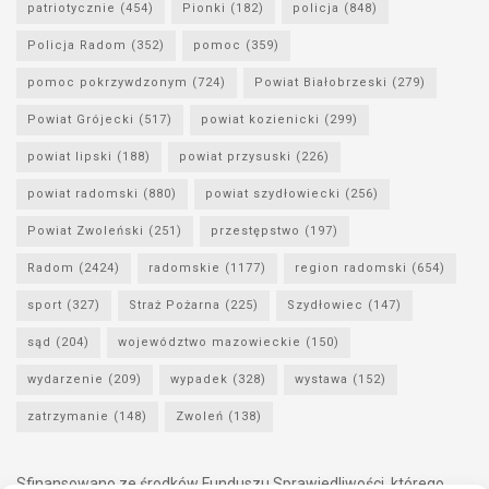
patriotycznie
(454)
Pionki
(182)
policja
(848)
Policja Radom
(352)
pomoc
(359)
pomoc pokrzywdzonym
(724)
Powiat Białobrzeski
(279)
Powiat Grójecki
(517)
powiat kozienicki
(299)
powiat lipski
(188)
powiat przysuski
(226)
powiat radomski
(880)
powiat szydłowiecki
(256)
Powiat Zwoleński
(251)
przestępstwo
(197)
Radom
(2424)
radomskie
(1177)
region radomski
(654)
sport
(327)
Straż Pożarna
(225)
Szydłowiec
(147)
sąd
(204)
województwo mazowieckie
(150)
wydarzenie
(209)
wypadek
(328)
wystawa
(152)
zatrzymanie
(148)
Zwoleń
(138)
Sfinansowano ze środków Funduszu Sprawiedliwości, którego