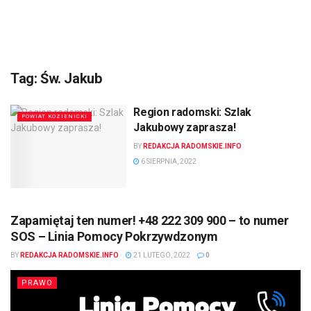
Tag:
Św. Jakub
Region radomski: Szlak
POWIAT KOZIENICKI
Jakubowy zaprasza!
BY
REDAKCJA RADOMSKIE.INFO
6 SIERPNIA, 2022
Zapamiętaj ten numer! +48 222 309 900 – to numer
SOS – Linia Pomocy Pokrzywdzonym
BY
REDAKCJA RADOMSKIE.INFO
21 LUTEGO, 2022
0
PRAWO