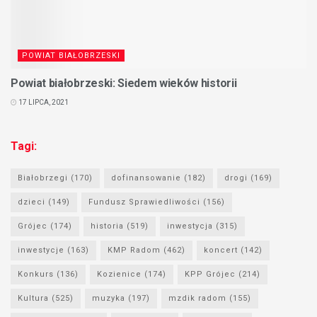
POWIAT BIAŁOBRZESKI
Powiat białobrzeski: Siedem wieków historii
17 LIPCA, 2021
Tagi:
Białobrzegi
(170)
dofinansowanie
(182)
drogi
(169)
dzieci
(149)
Fundusz Sprawiedliwości
(156)
Grójec
(174)
historia
(519)
inwestycja
(315)
inwestycje
(163)
KMP Radom
(462)
koncert
(142)
Konkurs
(136)
Kozienice
(174)
KPP Grójec
(214)
Kultura
(525)
muzyka
(197)
mzdik radom
(155)