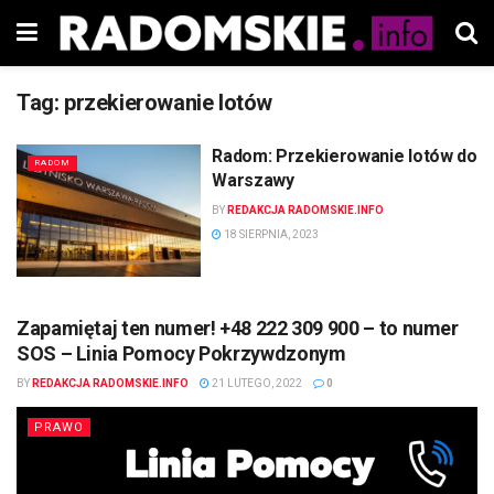
Tag:
przekierowanie lotów
Radom: Przekierowanie lotów do
RADOM
Warszawy
BY
REDAKCJA RADOMSKIE.INFO
18 SIERPNIA, 2023
Zapamiętaj ten numer! +48 222 309 900 – to numer
SOS – Linia Pomocy Pokrzywdzonym
BY
REDAKCJA RADOMSKIE.INFO
21 LUTEGO, 2022
0
PRAWO