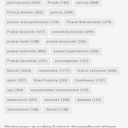
patriotycznie
(454)
Pionki
(182)
policja
(848)
Policja Radom
(352)
pomoc
(359)
pomoc pokrzywdzonym
(724)
Powiat Białobrzeski
(279)
Powiat Grójecki
(517)
powiat kozienicki
(299)
powiat lipski
(188)
powiat przysuski
(226)
powiat radomski
(880)
powiat szydłowiecki
(256)
Powiat Zwoleński
(251)
przestępstwo
(197)
Radom
(2424)
radomskie
(1177)
region radomski
(654)
sport
(327)
Straż Pożarna
(225)
Szydłowiec
(147)
sąd
(204)
województwo mazowieckie
(150)
wydarzenie
(209)
wypadek
(328)
wystawa
(152)
zatrzymanie
(148)
Zwoleń
(138)
Sfinansowano ze środków Funduszu Sprawiedliwości, którego