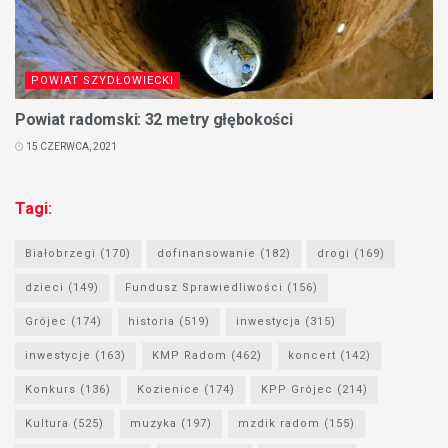
POWIAT SZYDŁOWIECKI
Powiat radomski: 32 metry głębokości
15 CZERWCA, 2021
Tagi:
Białobrzegi
(170)
dofinansowanie
(182)
drogi
(169)
dzieci
(149)
Fundusz Sprawiedliwości
(156)
Grójec
(174)
historia
(519)
inwestycja
(315)
inwestycje
(163)
KMP Radom
(462)
koncert
(142)
Konkurs
(136)
Kozienice
(174)
KPP Grójec
(214)
Kultura
(525)
muzyka
(197)
mzdik radom
(155)