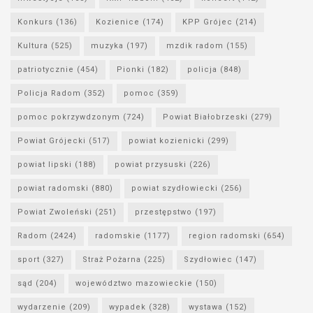
Konkurs
(136)
Kozienice
(174)
KPP Grójec
(214)
Kultura
(525)
muzyka
(197)
mzdik radom
(155)
patriotycznie
(454)
Pionki
(182)
policja
(848)
Policja Radom
(352)
pomoc
(359)
pomoc pokrzywdzonym
(724)
Powiat Białobrzeski
(279)
Powiat Grójecki
(517)
powiat kozienicki
(299)
powiat lipski
(188)
powiat przysuski
(226)
powiat radomski
(880)
powiat szydłowiecki
(256)
Powiat Zwoleński
(251)
przestępstwo
(197)
Radom
(2424)
radomskie
(1177)
region radomski
(654)
sport
(327)
Straż Pożarna
(225)
Szydłowiec
(147)
sąd
(204)
województwo mazowieckie
(150)
wydarzenie
(209)
wypadek
(328)
wystawa
(152)