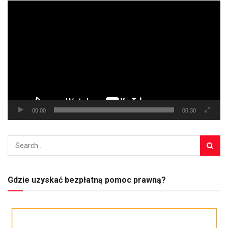
Odtwarzacz
video
00:00
00:30
Gdzie uzyskać bezpłatną pomoc prawną?