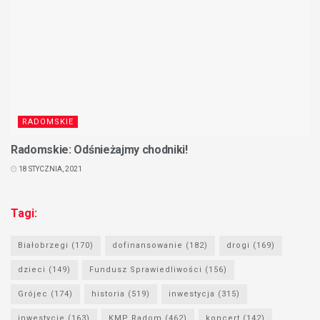
RADOMSKIE
Radomskie: Odśnieżajmy chodniki!
18 STYCZNIA, 2021
Tagi:
Białobrzegi
(170)
dofinansowanie
(182)
drogi
(169)
dzieci
(149)
Fundusz Sprawiedliwości
(156)
Grójec
(174)
historia
(519)
inwestycja
(315)
inwestycje
(163)
KMP Radom
(462)
koncert
(142)