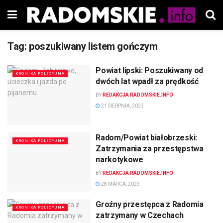
Tag:
poszukiwany listem gończym
Powiat lipski: Poszukiwany od
KRONIKA POLICYJNA
dwóch lat wpadł za prędkość
BY
REDAKCJA RADOMSKIE.INFO
21 SIERPNIA, 2023
Radom/Powiat białobrzeski:
KRONIKA POLICYJNA
Zatrzymania za przestępstwa
narkotykowe
BY
REDAKCJA RADOMSKIE.INFO
28 MARCA, 2023
Groźny przestępca z Radomia
KRONIKA POLICYJNA
zatrzymany w Czechach