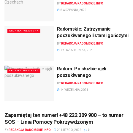
BY
REDAKCJA RADOMSKIE.INFO
6 WRZEŚNIA, 2022
Radomskie: Zatrzymanie
KRONIKA POLICYJNA
poszukiwanego listami gończymi
BY
REDAKCJA RADOMSKIE.INFO
19 PAŹDZIERNIKA, 2021
Radom: Po służbie ujęli
KRONIKA POLICYJNA
poszukiwanego
BY
REDAKCJA RADOMSKIE.INFO
14 WRZEŚNIA, 2021
Zapamiętaj ten numer! +48 222 309 900 – to numer
SOS – Linia Pomocy Pokrzywdzonym
BY
REDAKCJA RADOMSKIE.INFO
21 LUTEGO, 2022
0