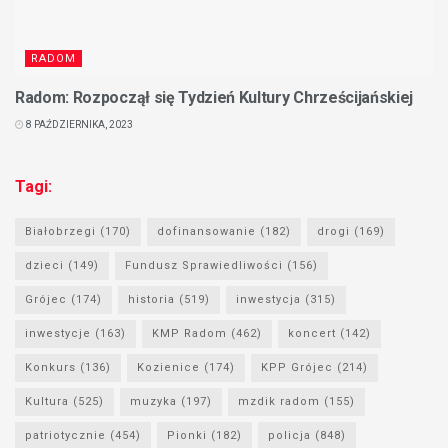
RADOM
Radom: Rozpoczął się Tydzień Kultury Chrześcijańskiej
8 PAŹDZIERNIKA, 2023
Tagi:
Białobrzegi
(170)
dofinansowanie
(182)
drogi
(169)
dzieci
(149)
Fundusz Sprawiedliwości
(156)
Grójec
(174)
historia
(519)
inwestycja
(315)
inwestycje
(163)
KMP Radom
(462)
koncert
(142)
Konkurs
(136)
Kozienice
(174)
KPP Grójec
(214)
Kultura
(525)
muzyka
(197)
mzdik radom
(155)
patriotycznie
(454)
Pionki
(182)
policja
(848)