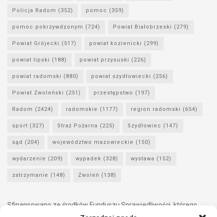
Policja Radom
(352)
pomoc
(359)
pomoc pokrzywdzonym
(724)
Powiat Białobrzeski
(279)
Powiat Grójecki
(517)
powiat kozienicki
(299)
powiat lipski
(188)
powiat przysuski
(226)
powiat radomski
(880)
powiat szydłowiecki
(256)
Powiat Zwoleński
(251)
przestępstwo
(197)
Radom
(2424)
radomskie
(1177)
region radomski
(654)
sport
(327)
Straż Pożarna
(225)
Szydłowiec
(147)
sąd
(204)
województwo mazowieckie
(150)
wydarzenie
(209)
wypadek
(328)
wystawa
(152)
zatrzymanie
(148)
Zwoleń
(138)
Sfinansowano ze środków Funduszu Sprawiedliwości, którego
dysponentem jest Minister Sprawiedliwości.