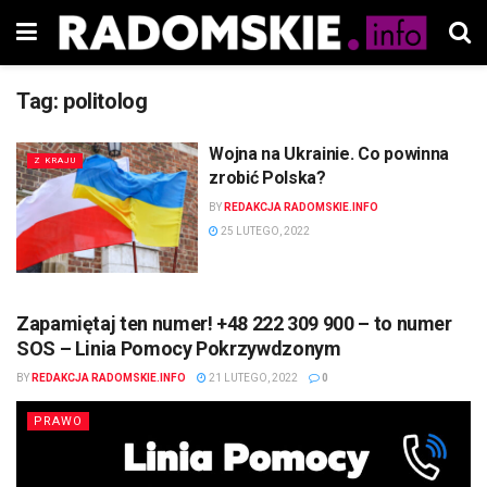
Tag:
politolog
Wojna na Ukrainie. Co powinna
Z KRAJU
zrobić Polska?
BY
REDAKCJA RADOMSKIE.INFO
25 LUTEGO, 2022
Zapamiętaj ten numer! +48 222 309 900 – to numer
SOS – Linia Pomocy Pokrzywdzonym
BY
REDAKCJA RADOMSKIE.INFO
21 LUTEGO, 2022
0
PRAWO