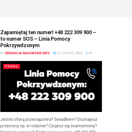
Zapamiętaj ten numer! +48 222 309 900 –
to numer SOS – Linia Pomocy
Pokrzywdzonym
BY
REDAKCJA RADOMSKIE.INFO
21 LUTEGO, 2022
0
PRAWO
Jesteś ofiarą przestępstwa? Świadkiem? Doznajesz
przemocy np. w rodzinie? Czujesz się osamotniony?