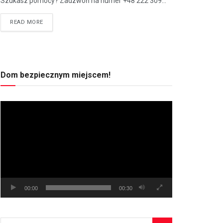
Szukasz pomocy? Zadzwoń na numer +48 222 309...
READ MORE
Dom bezpiecznym miejscem!
Odtwarzacz
video
00:00
00:30