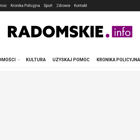
omoc
Kronika Policyjna
Sport
Zdrowie
Kontakt
OMOŚCI
KULTURA
UZYSKAJ POMOC
KRONIKA POLICYJNA