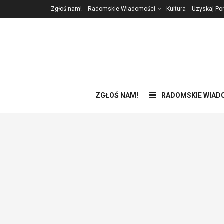
Zgłoś nam!
Radomskie Wiadomości
Kultura
Uzyskaj P
ZGŁOŚ NAM!
RADOMSKIE WIAD