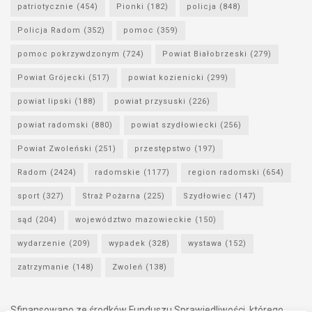
patriotycznie
(454)
Pionki
(182)
policja
(848)
Policja Radom
(352)
pomoc
(359)
pomoc pokrzywdzonym
(724)
Powiat Białobrzeski
(279)
Powiat Grójecki
(517)
powiat kozienicki
(299)
powiat lipski
(188)
powiat przysuski
(226)
powiat radomski
(880)
powiat szydłowiecki
(256)
Powiat Zwoleński
(251)
przestępstwo
(197)
Radom
(2424)
radomskie
(1177)
region radomski
(654)
sport
(327)
Straż Pożarna
(225)
Szydłowiec
(147)
sąd
(204)
województwo mazowieckie
(150)
wydarzenie
(209)
wypadek
(328)
wystawa
(152)
zatrzymanie
(148)
Zwoleń
(138)
Sfinansowano ze środków Funduszu Sprawiedliwości, którego