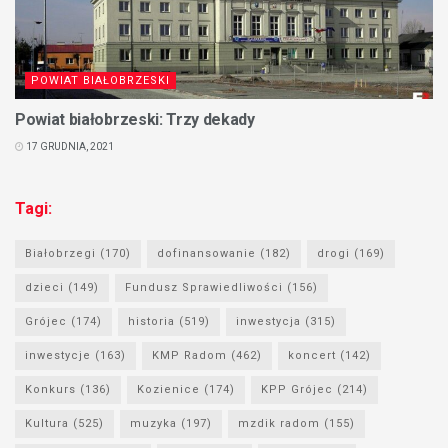
POWIAT BIAŁOBRZESKI
Powiat białobrzeski: Trzy dekady
17 GRUDNIA, 2021
Tagi:
Białobrzegi
(170)
dofinansowanie
(182)
drogi
(169)
dzieci
(149)
Fundusz Sprawiedliwości
(156)
Grójec
(174)
historia
(519)
inwestycja
(315)
inwestycje
(163)
KMP Radom
(462)
koncert
(142)
Konkurs
(136)
Kozienice
(174)
KPP Grójec
(214)
Kultura
(525)
muzyka
(197)
mzdik radom
(155)