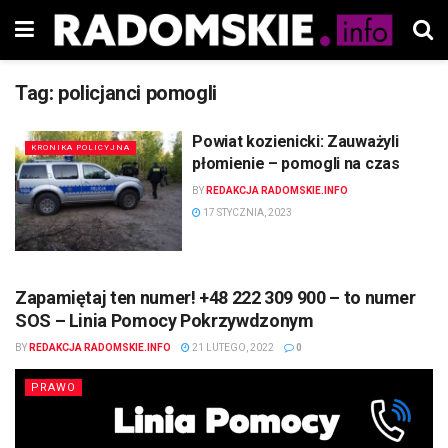
Tag:
policjanci pomogli
Powiat kozienicki: Zauważyli
KRONIKA POLICYJNA
płomienie – pomogli na czas
BY
REDAKCJA RADOMSKIE.INFO
17 STYCZNIA, 2023
Zapamiętaj ten numer! +48 222 309 900 – to numer
SOS – Linia Pomocy Pokrzywdzonym
BY
REDAKCJA RADOMSKIE.INFO
21 LUTEGO, 2022
0
PRAWO