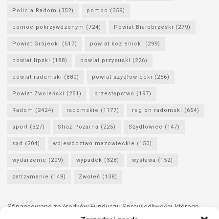
Policja Radom
(352)
pomoc
(359)
pomoc pokrzywdzonym
(724)
Powiat Białobrzeski
(279)
Powiat Grójecki
(517)
powiat kozienicki
(299)
powiat lipski
(188)
powiat przysuski
(226)
powiat radomski
(880)
powiat szydłowiecki
(256)
Powiat Zwoleński
(251)
przestępstwo
(197)
Radom
(2424)
radomskie
(1177)
region radomski
(654)
sport
(327)
Straż Pożarna
(225)
Szydłowiec
(147)
sąd
(204)
województwo mazowieckie
(150)
wydarzenie
(209)
wypadek
(328)
wystawa
(152)
zatrzymanie
(148)
Zwoleń
(138)
Sfinansowano ze środków Funduszu Sprawiedliwości, którego
dysponentem jest Minister Sprawiedliwości.