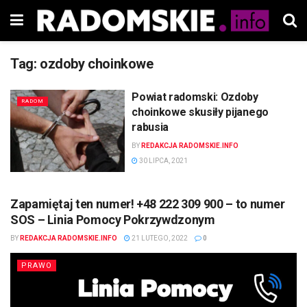
Tag:
ozdoby choinkowe
Powiat radomski: Ozdoby
RADOM
choinkowe skusiły pijanego
rabusia
BY
REDAKCJA RADOMSKIE.INFO
30 LIPCA, 2021
Zapamiętaj ten numer! +48 222 309 900 – to numer
SOS – Linia Pomocy Pokrzywdzonym
BY
REDAKCJA RADOMSKIE.INFO
21 LUTEGO, 2022
0
PRAWO