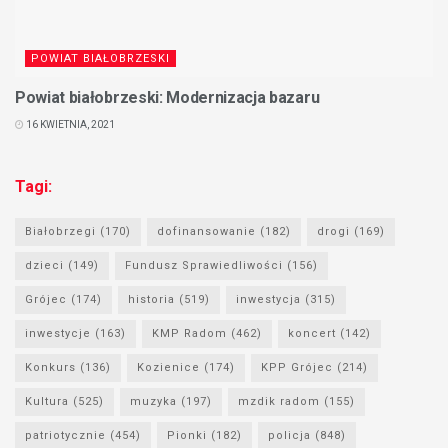
POWIAT BIAŁOBRZESKI
Powiat białobrzeski: Modernizacja bazaru
16 KWIETNIA, 2021
Tagi:
Białobrzegi
(170)
dofinansowanie
(182)
drogi
(169)
dzieci
(149)
Fundusz Sprawiedliwości
(156)
Grójec
(174)
historia
(519)
inwestycja
(315)
inwestycje
(163)
KMP Radom
(462)
koncert
(142)
Konkurs
(136)
Kozienice
(174)
KPP Grójec
(214)
Kultura
(525)
muzyka
(197)
mzdik radom
(155)
patriotycznie
(454)
Pionki
(182)
policja
(848)