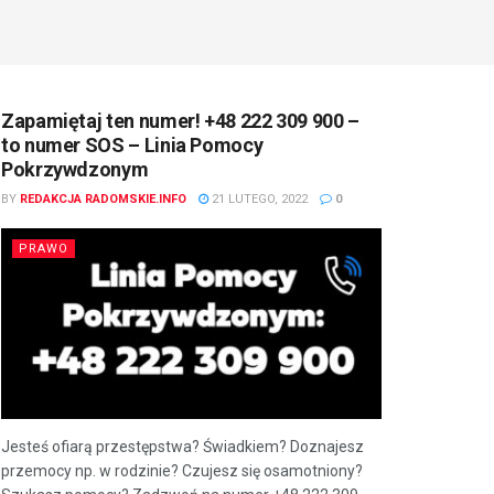
Zapamiętaj ten numer! +48 222 309 900 –
to numer SOS – Linia Pomocy
Pokrzywdzonym
BY
REDAKCJA RADOMSKIE.INFO
21 LUTEGO, 2022
0
PRAWO
Jesteś ofiarą przestępstwa? Świadkiem? Doznajesz
przemocy np. w rodzinie? Czujesz się osamotniony?