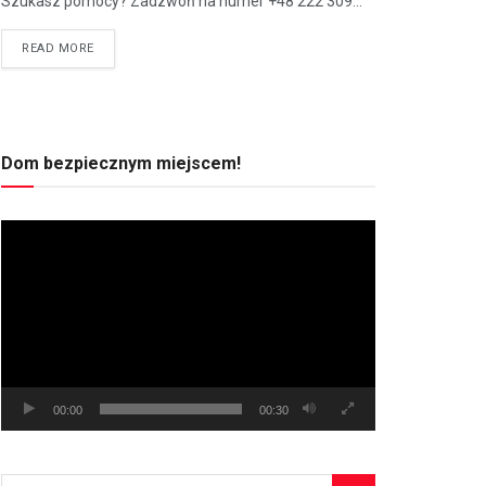
Szukasz pomocy? Zadzwoń na numer +48 222 309...
READ MORE
Dom bezpiecznym miejscem!
Odtwarzacz
video
00:00
00:30