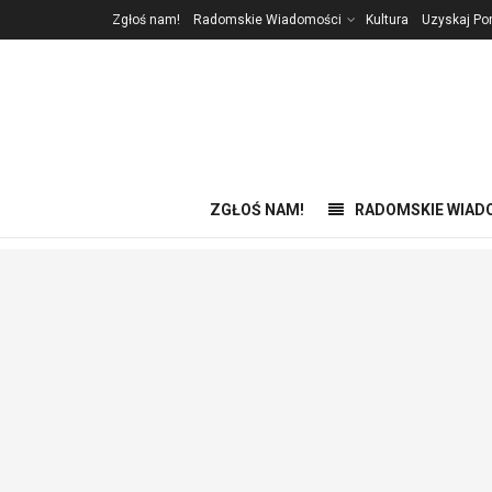
Zgłoś nam!
Radomskie Wiadomości
Kultura
Uzyskaj P
ZGŁOŚ NAM!
RADOMSKIE WIAD