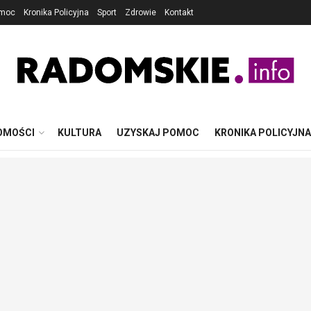
omoc
Kronika Policyjna
Sport
Zdrowie
Kontakt
OMOŚCI
KULTURA
UZYSKAJ POMOC
KRONIKA POLICYJNA