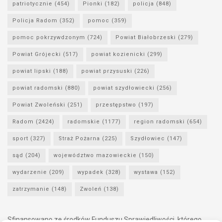
patriotycznie
(454)
Pionki
(182)
policja
(848)
Policja Radom
(352)
pomoc
(359)
pomoc pokrzywdzonym
(724)
Powiat Białobrzeski
(279)
Powiat Grójecki
(517)
powiat kozienicki
(299)
powiat lipski
(188)
powiat przysuski
(226)
powiat radomski
(880)
powiat szydłowiecki
(256)
Powiat Zwoleński
(251)
przestępstwo
(197)
Radom
(2424)
radomskie
(1177)
region radomski
(654)
sport
(327)
Straż Pożarna
(225)
Szydłowiec
(147)
sąd
(204)
województwo mazowieckie
(150)
wydarzenie
(209)
wypadek
(328)
wystawa
(152)
zatrzymanie
(148)
Zwoleń
(138)
Sfinansowano ze środków Funduszu Sprawiedliwości, którego