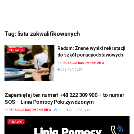
Tag:
lista zakwalifikowanych
Radom: Znane wyniki rekrutacji
EDUKACJA
do szkół ponadpodstawowych
BY
REDAKCJA RADOMSKIE.INFO
23 LIPCA, 2023
Zapamiętaj ten numer! +48 222 309 900 – to numer
SOS – Linia Pomocy Pokrzywdzonym
BY
REDAKCJA RADOMSKIE.INFO
21 LUTEGO, 2022
0
PRAWO