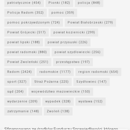
patriotycznie
(454)
Pionki
(182)
policja
(848)
Policja Radom
(352)
pomoc
(359)
pomoc pokrzywdzonym
(724)
Powiat Białobrzeski
(279)
Powiat Grójecki
(517)
powiat kozienicki
(299)
powiat lipski
(188)
powiat przysuski
(226)
powiat radomski
(880)
powiat szydłowiecki
(256)
Powiat Zwoleński
(251)
przestępstwo
(197)
Radom
(2424)
radomskie
(1177)
region radomski
(654)
sport
(327)
Straż Pożarna
(225)
Szydłowiec
(147)
sąd
(204)
województwo mazowieckie
(150)
wydarzenie
(209)
wypadek
(328)
wystawa
(152)
zatrzymanie
(148)
Zwoleń
(138)
Sfinansowano ze środków Funduszu Sprawiedliwości, którego