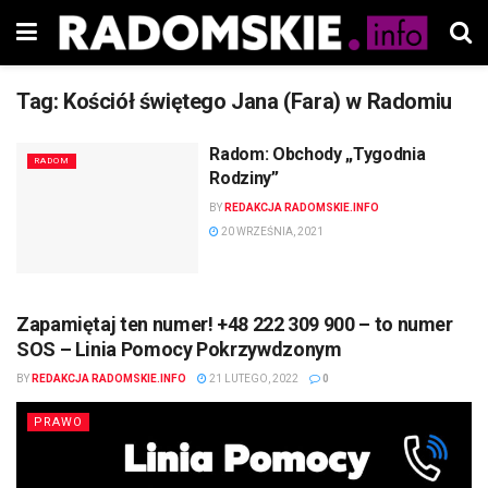
Tag:
Kościół świętego Jana (Fara) w Radomiu
Radom: Obchody „Tygodnia
RADOM
Rodziny”
BY
REDAKCJA RADOMSKIE.INFO
20 WRZEŚNIA, 2021
Zapamiętaj ten numer! +48 222 309 900 – to numer
SOS – Linia Pomocy Pokrzywdzonym
BY
REDAKCJA RADOMSKIE.INFO
21 LUTEGO, 2022
0
PRAWO