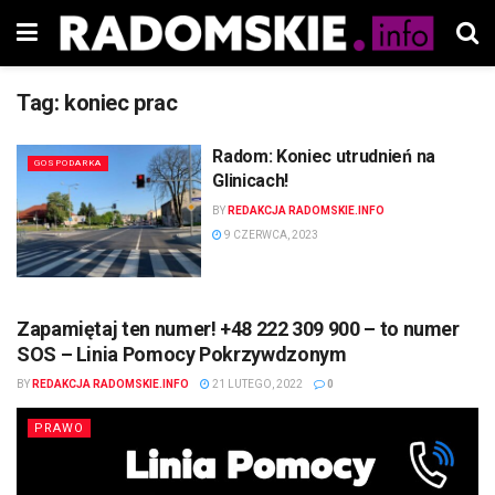
Tag:
koniec prac
Radom: Koniec utrudnień na
GOSPODARKA
Glinicach!
BY
REDAKCJA RADOMSKIE.INFO
9 CZERWCA, 2023
Zapamiętaj ten numer! +48 222 309 900 – to numer
SOS – Linia Pomocy Pokrzywdzonym
BY
REDAKCJA RADOMSKIE.INFO
21 LUTEGO, 2022
0
PRAWO