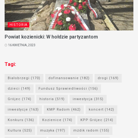
HISTORIA
Powiat kozienicki: W hołdzie partyzantom
16 KWIETNIA, 2023
Tagi:
Białobrzegi
(170)
dofinansowanie
(182)
drogi
(169)
dzieci
(149)
Fundusz Sprawiedliwości
(156)
Grójec
(174)
historia
(519)
inwestycja
(315)
inwestycje
(163)
KMP Radom
(462)
koncert
(142)
Konkurs
(136)
Kozienice
(174)
KPP Grójec
(214)
Kultura
(525)
muzyka
(197)
mzdik radom
(155)