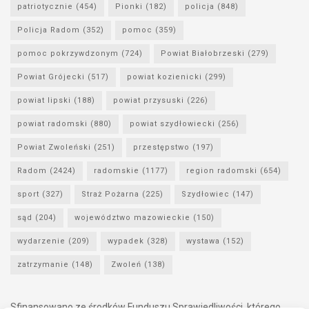
patriotycznie
(454)
Pionki
(182)
policja
(848)
Policja Radom
(352)
pomoc
(359)
pomoc pokrzywdzonym
(724)
Powiat Białobrzeski
(279)
Powiat Grójecki
(517)
powiat kozienicki
(299)
powiat lipski
(188)
powiat przysuski
(226)
powiat radomski
(880)
powiat szydłowiecki
(256)
Powiat Zwoleński
(251)
przestępstwo
(197)
Radom
(2424)
radomskie
(1177)
region radomski
(654)
sport
(327)
Straż Pożarna
(225)
Szydłowiec
(147)
sąd
(204)
województwo mazowieckie
(150)
wydarzenie
(209)
wypadek
(328)
wystawa
(152)
zatrzymanie
(148)
Zwoleń
(138)
Sfinansowano ze środków Funduszu Sprawiedliwości, którego