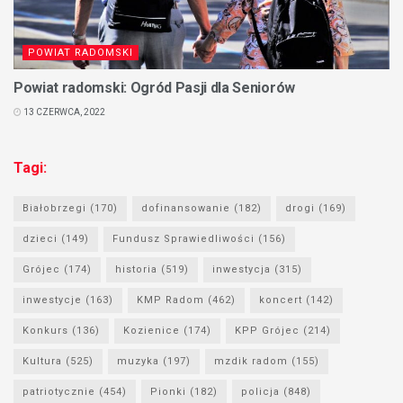
POWIAT RADOMSKI
Powiat radomski: Ogród Pasji dla Seniorów
13 CZERWCA, 2022
Tagi:
Białobrzegi
(170)
dofinansowanie
(182)
drogi
(169)
dzieci
(149)
Fundusz Sprawiedliwości
(156)
Grójec
(174)
historia
(519)
inwestycja
(315)
inwestycje
(163)
KMP Radom
(462)
koncert
(142)
Konkurs
(136)
Kozienice
(174)
KPP Grójec
(214)
Kultura
(525)
muzyka
(197)
mzdik radom
(155)
patriotycznie
(454)
Pionki
(182)
policja
(848)