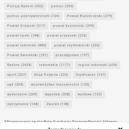
Policja Radom
(352)
pomoc
(359)
pomoc pokrzywdzonym
(724)
Powiat Białobrzeski
(279)
Powiat Grójecki
(517)
powiat kozienicki
(299)
powiat lipski
(188)
powiat przysuski
(226)
powiat radomski
(880)
powiat szydłowiecki
(256)
Powiat Zwoleński
(251)
przestępstwo
(197)
Radom
(2424)
radomskie
(1177)
region radomski
(654)
sport
(327)
Straż Pożarna
(225)
Szydłowiec
(147)
sąd
(204)
województwo mazowieckie
(150)
wydarzenie
(209)
wypadek
(328)
wystawa
(152)
zatrzymanie
(148)
Zwoleń
(138)
Sfinansowano ze środków Funduszu Sprawiedliwości, którego
dysponentem jest Minister Sprawiedliwości.