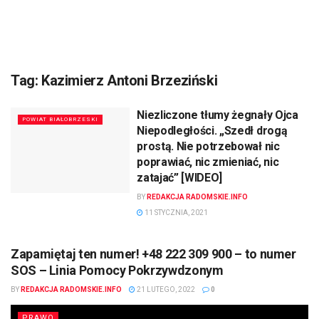
Tag:
Kazimierz Antoni Brzeziński
Niezliczone tłumy żegnały Ojca
POWIAT BIAŁOBRZESKI
Niepodległości. „Szedł drogą
prostą. Nie potrzebował nic
poprawiać, nic zmieniać, nic
zatajać” [WIDEO]
BY
REDAKCJA RADOMSKIE.INFO
11 STYCZNIA, 2021
Zapamiętaj ten numer! +48 222 309 900 – to numer
SOS – Linia Pomocy Pokrzywdzonym
BY
REDAKCJA RADOMSKIE.INFO
21 LUTEGO, 2022
0
PRAWO