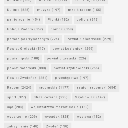
Konkurs
(136)
Kozienice
(174)
KPP Grójec
(214)
Kultura
(525)
muzyka
(197)
mzdik radom
(155)
patriotycznie
(454)
Pionki
(182)
policja
(848)
Policja Radom
(352)
pomoc
(359)
pomoc pokrzywdzonym
(724)
Powiat Białobrzeski
(279)
Powiat Grójecki
(517)
powiat kozienicki
(299)
powiat lipski
(188)
powiat przysuski
(226)
powiat radomski
(880)
powiat szydłowiecki
(256)
Powiat Zwoleński
(251)
przestępstwo
(197)
Radom
(2424)
radomskie
(1177)
region radomski
(654)
sport
(327)
Straż Pożarna
(225)
Szydłowiec
(147)
sąd
(204)
województwo mazowieckie
(150)
wydarzenie
(209)
wypadek
(328)
wystawa
(152)
zatrzymanie
(148)
Zwoleń
(138)