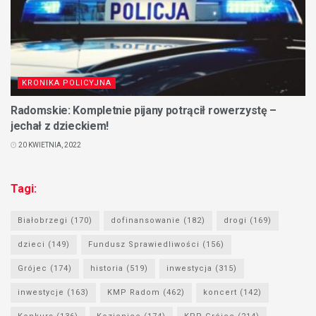
KRONIKA POLICYJNA
Radomskie: Kompletnie pijany potrącił rowerzystę –
jechał z dzieckiem!
20 KWIETNIA, 2022
Tagi:
Białobrzegi
(170)
dofinansowanie
(182)
drogi
(169)
dzieci
(149)
Fundusz Sprawiedliwości
(156)
Grójec
(174)
historia
(519)
inwestycja
(315)
inwestycje
(163)
KMP Radom
(462)
koncert
(142)