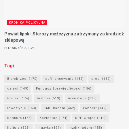
KRONIKA POLICYJNA
Powiat lipski: Starszy mężczyzna zatrzymany za kradzież
sklepową
17 WRZEŚNIA, 2023
Tagi:
Białobrzegi
(170)
dofinansowanie
(182)
drogi
(169)
dzieci
(149)
Fundusz Sprawiedliwości
(156)
Grójec
(174)
historia
(519)
inwestycja
(315)
inwestycje
(163)
KMP Radom
(462)
koncert
(142)
Konkurs
(136)
Kozienice
(174)
KPP Grójec
(214)
Kultura
(525)
muzyka
(197)
mzdik radom
(155)