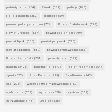
patriotycznie
(454)
Pionki
(182)
policja
(848)
Policja Radom
(352)
pomoc
(359)
pomoc pokrzywdzonym
(724)
Powiat Białobrzeski
(279)
Powiat Grójecki
(517)
powiat kozienicki
(299)
powiat lipski
(188)
powiat przysuski
(226)
powiat radomski
(880)
powiat szydłowiecki
(256)
Powiat Zwoleński
(251)
przestępstwo
(197)
Radom
(2424)
radomskie
(1177)
region radomski
(654)
sport
(327)
Straż Pożarna
(225)
Szydłowiec
(147)
sąd
(204)
województwo mazowieckie
(150)
wydarzenie
(209)
wypadek
(328)
wystawa
(152)
zatrzymanie
(148)
Zwoleń
(138)