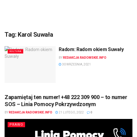
Tag:
Karol Suwała
Radom: Radom okiem Suwały
KULTURA
BY
REDAKCJA RADOMSKIE.INFO
30 WRZEŚNIA, 2021
Zapamiętaj ten numer! +48 222 309 900 – to numer
SOS – Linia Pomocy Pokrzywdzonym
BY
REDAKCJA RADOMSKIE.INFO
21 LUTEGO, 2022
0
PRAWO