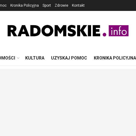
omoc
Kronika Policyjna
Sport
Zdrowie
Kontakt
OMOŚCI
KULTURA
UZYSKAJ POMOC
KRONIKA POLICYJNA