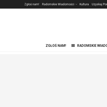
Zgłoś nam!
Radomskie Wiadomości
Kultura
Uzyskaj P
ZGŁOŚ NAM!
RADOMSKIE WIAD