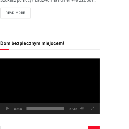
Szukasz pomocy? Zadzwoń na numer +48 222 309...
READ MORE
Dom bezpiecznym miejscem!
Odtwarzacz
video
00:00
00:30