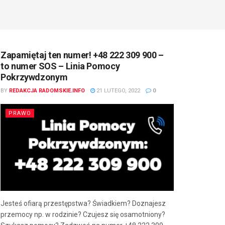
Zapamiętaj ten numer! +48 222 309 900 –
to numer SOS – Linia Pomocy
Pokrzywdzonym
BY
REDAKCJA RADOMSKIE.INFO
21 LUTEGO, 2022
0
PRAWO
Jesteś ofiarą przestępstwa? Świadkiem? Doznajesz
przemocy np. w rodzinie? Czujesz się osamotniony?