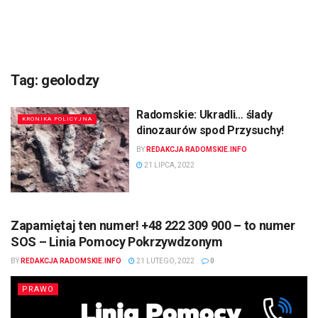
Tag:
geolodzy
Radomskie: Ukradli… ślady
KRONIKA POLICYJNA
dinozaurów spod Przysuchy!
BY
REDAKCJA RADOMSKIE.INFO
21 LIPCA, 2022
Zapamiętaj ten numer! +48 222 309 900 – to numer
SOS – Linia Pomocy Pokrzywdzonym
BY
REDAKCJA RADOMSKIE.INFO
21 LUTEGO, 2022
0
PRAWO