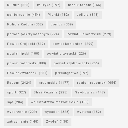
Kultura
(525)
muzyka
(197)
mzdik radom
(155)
patriotycznie
(454)
Pionki
(182)
policja
(848)
Policja Radom
(352)
pomoc
(359)
pomoc pokrzywdzonym
(724)
Powiat Białobrzeski
(279)
Powiat Grójecki
(517)
powiat kozienicki
(299)
powiat lipski
(188)
powiat przysuski
(226)
powiat radomski
(880)
powiat szydłowiecki
(256)
Powiat Zwoleński
(251)
przestępstwo
(197)
Radom
(2424)
radomskie
(1177)
region radomski
(654)
sport
(327)
Straż Pożarna
(225)
Szydłowiec
(147)
sąd
(204)
województwo mazowieckie
(150)
wydarzenie
(209)
wypadek
(328)
wystawa
(152)
zatrzymanie
(148)
Zwoleń
(138)