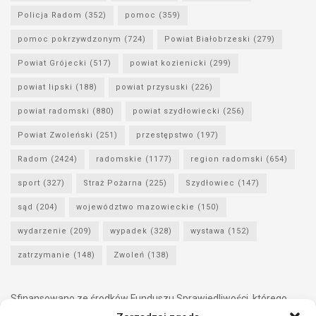
Policja Radom
(352)
pomoc
(359)
pomoc pokrzywdzonym
(724)
Powiat Białobrzeski
(279)
Powiat Grójecki
(517)
powiat kozienicki
(299)
powiat lipski
(188)
powiat przysuski
(226)
powiat radomski
(880)
powiat szydłowiecki
(256)
Powiat Zwoleński
(251)
przestępstwo
(197)
Radom
(2424)
radomskie
(1177)
region radomski
(654)
sport
(327)
Straż Pożarna
(225)
Szydłowiec
(147)
sąd
(204)
województwo mazowieckie
(150)
wydarzenie
(209)
wypadek
(328)
wystawa
(152)
zatrzymanie
(148)
Zwoleń
(138)
Sfinansowano ze środków Funduszu Sprawiedliwości, którego
dysponentem jest Minister Sprawiedliwości.