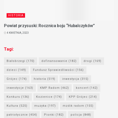
HISTORIA
Powiat przysuski: Rocznica boju “Hubalczyków”
4 KWIETNIA, 2023
Tagi:
Białobrzegi
(170)
dofinansowanie
(182)
drogi
(169)
dzieci
(149)
Fundusz Sprawiedliwości
(156)
Grójec
(174)
historia
(519)
inwestycja
(315)
inwestycje
(163)
KMP Radom
(462)
koncert
(142)
Konkurs
(136)
Kozienice
(174)
KPP Grójec
(214)
Kultura
(525)
muzyka
(197)
mzdik radom
(155)
patriotycznie
(454)
Pionki
(182)
policja
(848)