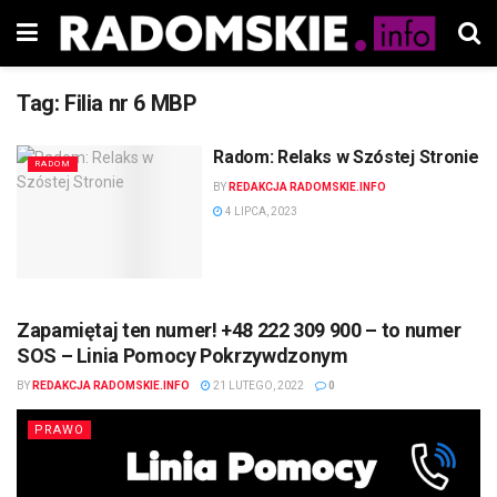
Tag:
Filia nr 6 MBP
Radom: Relaks w Szóstej Stronie
RADOM
BY
REDAKCJA RADOMSKIE.INFO
4 LIPCA, 2023
Zapamiętaj ten numer! +48 222 309 900 – to numer
SOS – Linia Pomocy Pokrzywdzonym
BY
REDAKCJA RADOMSKIE.INFO
21 LUTEGO, 2022
0
PRAWO