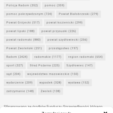
Policja Radom
(352)
pomoc
(359)
pomoc pokrzywdzonym
(724)
Powiat Białobrzeski
(279)
Powiat Grójecki
(517)
powiat kozienicki
(299)
powiat lipski
(188)
powiat przysuski
(226)
powiat radomski
(880)
powiat szydłowiecki
(256)
Powiat Zwoleński
(251)
przestępstwo
(197)
Radom
(2424)
radomskie
(1177)
region radomski
(654)
sport
(327)
Straż Pożarna
(225)
Szydłowiec
(147)
sąd
(204)
województwo mazowieckie
(150)
wydarzenie
(209)
wypadek
(328)
wystawa
(152)
zatrzymanie
(148)
Zwoleń
(138)
Sfinansowano ze środków Funduszu Sprawiedliwości, którego
dysponentem jest Minister Sprawiedliwości.