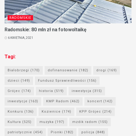
RADOMSKIE
Radomskie: 80 mln zł na fotowoltaikę
6 KWIETNIA, 2021
Tagi:
Białobrzegi
(170)
dofinansowanie
(182)
drogi
(169)
dzieci
(149)
Fundusz Sprawiedliwości
(156)
Grójec
(174)
historia
(519)
inwestycja
(315)
inwestycje
(163)
KMP Radom
(462)
koncert
(142)
Konkurs
(136)
Kozienice
(174)
KPP Grójec
(214)
Kultura
(525)
muzyka
(197)
mzdik radom
(155)
patriotycznie
(454)
Pionki
(182)
policja
(848)