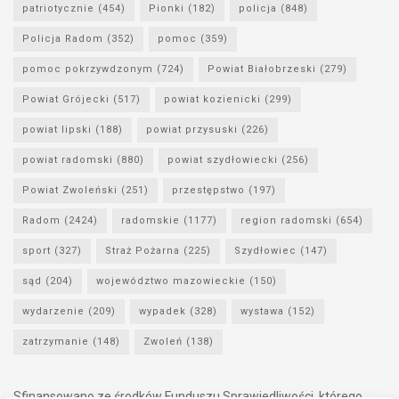
patriotycznie
(454)
Pionki
(182)
policja
(848)
Policja Radom
(352)
pomoc
(359)
pomoc pokrzywdzonym
(724)
Powiat Białobrzeski
(279)
Powiat Grójecki
(517)
powiat kozienicki
(299)
powiat lipski
(188)
powiat przysuski
(226)
powiat radomski
(880)
powiat szydłowiecki
(256)
Powiat Zwoleński
(251)
przestępstwo
(197)
Radom
(2424)
radomskie
(1177)
region radomski
(654)
sport
(327)
Straż Pożarna
(225)
Szydłowiec
(147)
sąd
(204)
województwo mazowieckie
(150)
wydarzenie
(209)
wypadek
(328)
wystawa
(152)
zatrzymanie
(148)
Zwoleń
(138)
Sfinansowano ze środków Funduszu Sprawiedliwości, którego