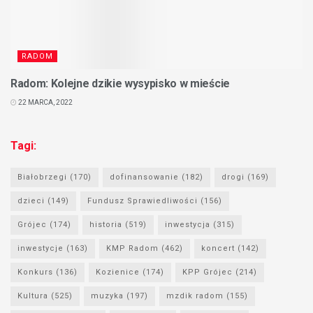
RADOM
Radom: Kolejne dzikie wysypisko w mieście
22 MARCA, 2022
Tagi:
Białobrzegi
(170)
dofinansowanie
(182)
drogi
(169)
dzieci
(149)
Fundusz Sprawiedliwości
(156)
Grójec
(174)
historia
(519)
inwestycja
(315)
inwestycje
(163)
KMP Radom
(462)
koncert
(142)
Konkurs
(136)
Kozienice
(174)
KPP Grójec
(214)
Kultura
(525)
muzyka
(197)
mzdik radom
(155)