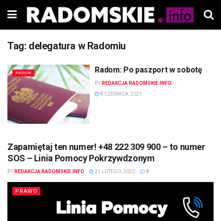
Tag:
delegatura w Radomiu
Radom: Po paszport w sobotę
RADOM
BY
REDAKCJA RADOMSKIE.INFO
8 CZERWCA, 2021
Zapamiętaj ten numer! +48 222 309 900 – to numer
SOS – Linia Pomocy Pokrzywdzonym
BY
REDAKCJA RADOMSKIE.INFO
21 LUTEGO, 2022
0
PRAWO