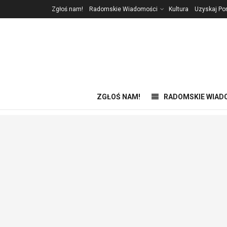
Zgłoś nam!
Radomskie Wiadomości
Kultura
Uzyskaj P
ZGŁOŚ NAM!
RADOMSKIE WIAD