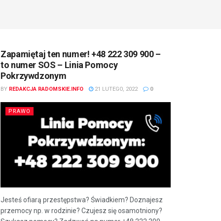
Zapamiętaj ten numer! +48 222 309 900 –
to numer SOS – Linia Pomocy
Pokrzywdzonym
BY
REDAKCJA RADOMSKIE.INFO
21 LUTEGO, 2022
0
PRAWO
Jesteś ofiarą przestępstwa? Świadkiem? Doznajesz
przemocy np. w rodzinie? Czujesz się osamotniony?