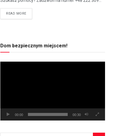
Szukasz pomocy? Zadzwoń na numer +48 222 309...
READ MORE
Dom bezpiecznym miejscem!
Odtwarzacz
video
00:00
00:30