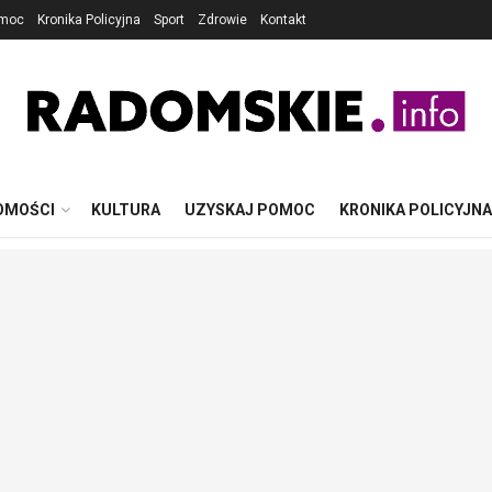
omoc
Kronika Policyjna
Sport
Zdrowie
Kontakt
OMOŚCI
KULTURA
UZYSKAJ POMOC
KRONIKA POLICYJNA