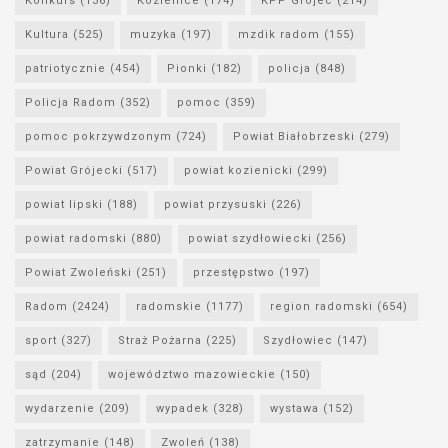
Konkurs
(136)
Kozienice
(174)
KPP Grójec
(214)
Kultura
(525)
muzyka
(197)
mzdik radom
(155)
patriotycznie
(454)
Pionki
(182)
policja
(848)
Policja Radom
(352)
pomoc
(359)
pomoc pokrzywdzonym
(724)
Powiat Białobrzeski
(279)
Powiat Grójecki
(517)
powiat kozienicki
(299)
powiat lipski
(188)
powiat przysuski
(226)
powiat radomski
(880)
powiat szydłowiecki
(256)
Powiat Zwoleński
(251)
przestępstwo
(197)
Radom
(2424)
radomskie
(1177)
region radomski
(654)
sport
(327)
Straż Pożarna
(225)
Szydłowiec
(147)
sąd
(204)
województwo mazowieckie
(150)
wydarzenie
(209)
wypadek
(328)
wystawa
(152)
zatrzymanie
(148)
Zwoleń
(138)