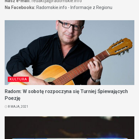
Nasz e-mail:
redakcja@radomskie.info
Na Facebooku:
Radomskie.info - Informacje z Regionu
KULTURA
Radom: W sobotę rozpoczyna się Turniej Śpiewających
Poezję
8 MAJA, 2021