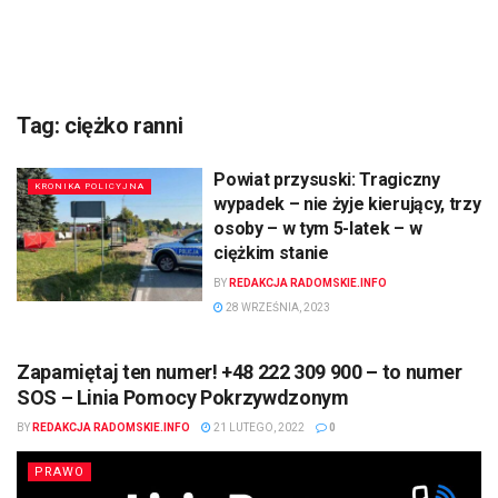
Tag:
ciężko ranni
Powiat przysuski: Tragiczny
KRONIKA POLICYJNA
wypadek – nie żyje kierujący, trzy
osoby – w tym 5-latek – w
ciężkim stanie
BY
REDAKCJA RADOMSKIE.INFO
28 WRZEŚNIA, 2023
Zapamiętaj ten numer! +48 222 309 900 – to numer
SOS – Linia Pomocy Pokrzywdzonym
BY
REDAKCJA RADOMSKIE.INFO
21 LUTEGO, 2022
0
PRAWO