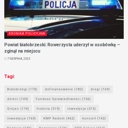
KRONIKA POLICYJNA
Powiat białobrzeski: Rowerzysta uderzył w osobówkę –
zginął na miejscu
7 SIERPNIA, 2023
Tagi:
Białobrzegi
(170)
dofinansowanie
(182)
drogi
(169)
dzieci
(149)
Fundusz Sprawiedliwości
(156)
Grójec
(174)
historia
(519)
inwestycja
(315)
inwestycje
(163)
KMP Radom
(462)
koncert
(142)