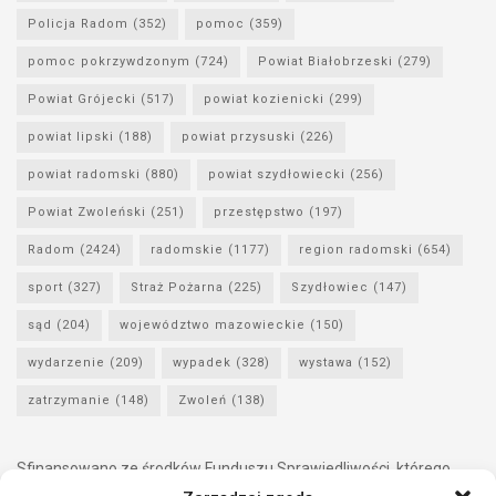
Policja Radom
(352)
pomoc
(359)
pomoc pokrzywdzonym
(724)
Powiat Białobrzeski
(279)
Powiat Grójecki
(517)
powiat kozienicki
(299)
powiat lipski
(188)
powiat przysuski
(226)
powiat radomski
(880)
powiat szydłowiecki
(256)
Powiat Zwoleński
(251)
przestępstwo
(197)
Radom
(2424)
radomskie
(1177)
region radomski
(654)
sport
(327)
Straż Pożarna
(225)
Szydłowiec
(147)
sąd
(204)
województwo mazowieckie
(150)
wydarzenie
(209)
wypadek
(328)
wystawa
(152)
zatrzymanie
(148)
Zwoleń
(138)
Sfinansowano ze środków Funduszu Sprawiedliwości, którego
dysponentem jest Minister Sprawiedliwości.