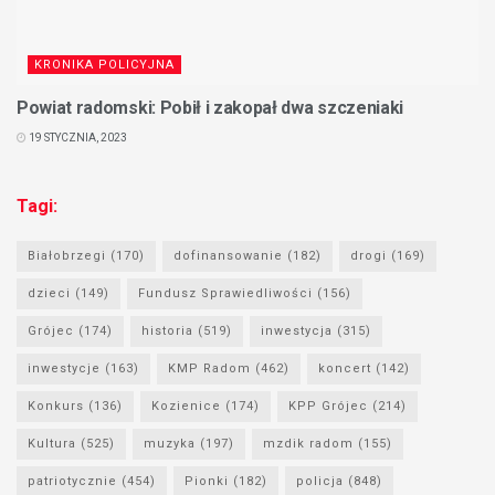
KRONIKA POLICYJNA
Powiat radomski: Pobił i zakopał dwa szczeniaki
19 STYCZNIA, 2023
Tagi:
Białobrzegi
(170)
dofinansowanie
(182)
drogi
(169)
dzieci
(149)
Fundusz Sprawiedliwości
(156)
Grójec
(174)
historia
(519)
inwestycja
(315)
inwestycje
(163)
KMP Radom
(462)
koncert
(142)
Konkurs
(136)
Kozienice
(174)
KPP Grójec
(214)
Kultura
(525)
muzyka
(197)
mzdik radom
(155)
patriotycznie
(454)
Pionki
(182)
policja
(848)