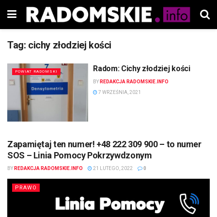
Tag:
cichy złodziej kości
Radom: Cichy złodziej kości
POWIAT RADOMSKI
BY
REDAKCJA RADOMSKIE.INFO
7 WRZEŚNIA, 2021
Zapamiętaj ten numer! +48 222 309 900 – to numer
SOS – Linia Pomocy Pokrzywdzonym
BY
REDAKCJA RADOMSKIE.INFO
21 LUTEGO, 2022
0
PRAWO