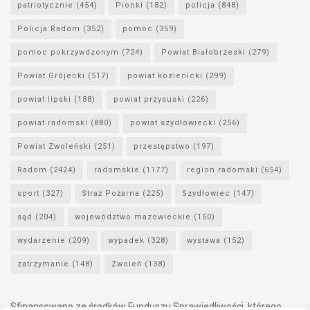
patriotycznie
(454)
Pionki
(182)
policja
(848)
Policja Radom
(352)
pomoc
(359)
pomoc pokrzywdzonym
(724)
Powiat Białobrzeski
(279)
Powiat Grójecki
(517)
powiat kozienicki
(299)
powiat lipski
(188)
powiat przysuski
(226)
powiat radomski
(880)
powiat szydłowiecki
(256)
Powiat Zwoleński
(251)
przestępstwo
(197)
Radom
(2424)
radomskie
(1177)
region radomski
(654)
sport
(327)
Straż Pożarna
(225)
Szydłowiec
(147)
sąd
(204)
województwo mazowieckie
(150)
wydarzenie
(209)
wypadek
(328)
wystawa
(152)
zatrzymanie
(148)
Zwoleń
(138)
Sfinansowano ze środków Funduszu Sprawiedliwości, którego