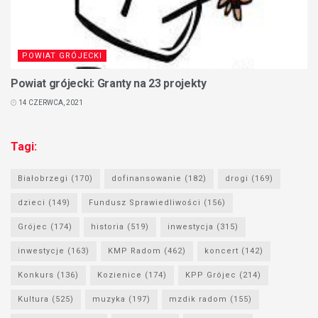
POWIAT GRÓJECKI
Powiat grójecki: Granty na 23 projekty
14 CZERWCA, 2021
Tagi:
Białobrzegi
(170)
dofinansowanie
(182)
drogi
(169)
dzieci
(149)
Fundusz Sprawiedliwości
(156)
Grójec
(174)
historia
(519)
inwestycja
(315)
inwestycje
(163)
KMP Radom
(462)
koncert
(142)
Konkurs
(136)
Kozienice
(174)
KPP Grójec
(214)
Kultura
(525)
muzyka
(197)
mzdik radom
(155)