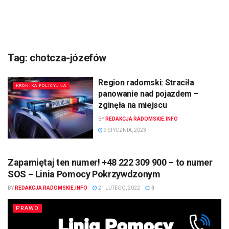
Tag:
chotcza-józefów
Region radomski: Straciła
KRONIKA POLICYJNA
panowanie nad pojazdem –
zginęła na miejscu
BY
REDAKCJA RADOMSKIE.INFO
9 STYCZNIA, 2023
Zapamiętaj ten numer! +48 222 309 900 – to numer
SOS – Linia Pomocy Pokrzywdzonym
BY
REDAKCJA RADOMSKIE.INFO
21 LUTEGO, 2022
0
PRAWO