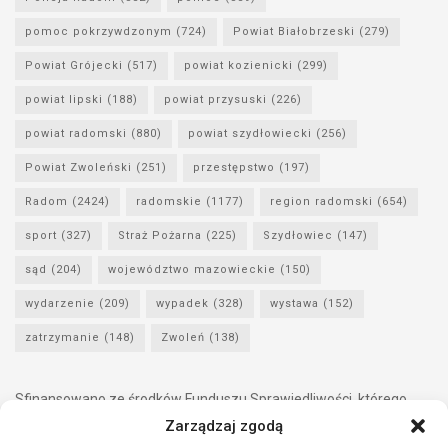
pomoc pokrzywdzonym
(724)
Powiat Białobrzeski
(279)
Powiat Grójecki
(517)
powiat kozienicki
(299)
powiat lipski
(188)
powiat przysuski
(226)
powiat radomski
(880)
powiat szydłowiecki
(256)
Powiat Zwoleński
(251)
przestępstwo
(197)
Radom
(2424)
radomskie
(1177)
region radomski
(654)
sport
(327)
Straż Pożarna
(225)
Szydłowiec
(147)
sąd
(204)
województwo mazowieckie
(150)
wydarzenie
(209)
wypadek
(328)
wystawa
(152)
zatrzymanie
(148)
Zwoleń
(138)
Sfinansowano ze środków Funduszu Sprawiedliwości, którego
dysponentem jest Minister Sprawiedliwości.
Zarządzaj zgodą