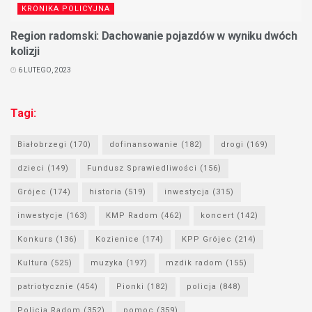
KRONIKA POLICYJNA
Region radomski: Dachowanie pojazdów w wyniku dwóch
kolizji
6 LUTEGO, 2023
Tagi:
Białobrzegi
(170)
dofinansowanie
(182)
drogi
(169)
dzieci
(149)
Fundusz Sprawiedliwości
(156)
Grójec
(174)
historia
(519)
inwestycja
(315)
inwestycje
(163)
KMP Radom
(462)
koncert
(142)
Konkurs
(136)
Kozienice
(174)
KPP Grójec
(214)
Kultura
(525)
muzyka
(197)
mzdik radom
(155)
patriotycznie
(454)
Pionki
(182)
policja
(848)
Policja Radom
(352)
pomoc
(359)