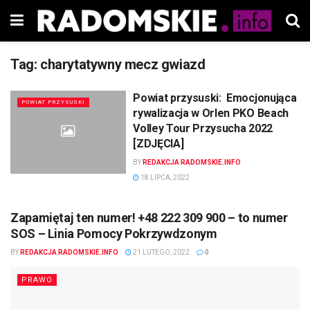
Tag:
charytatywny mecz gwiazd
Powiat przysuski: Emocjonująca
POWIAT PRZYSUSKI
rywalizacja w Orlen PKO Beach
Volley Tour Przysucha 2022
[ZDJĘCIA]
BY
REDAKCJA RADOMSKIE.INFO
18 LIPCA, 2022
Zapamiętaj ten numer! +48 222 309 900 – to numer
SOS – Linia Pomocy Pokrzywdzonym
BY
REDAKCJA RADOMSKIE.INFO
21 LUTEGO, 2022
0
PRAWO