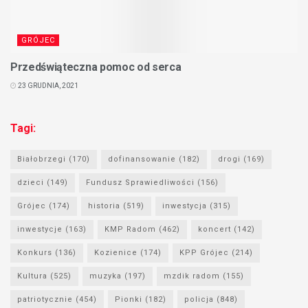
GRÓJEC
Przedświąteczna pomoc od serca
23 GRUDNIA, 2021
Tagi:
Białobrzegi
(170)
dofinansowanie
(182)
drogi
(169)
dzieci
(149)
Fundusz Sprawiedliwości
(156)
Grójec
(174)
historia
(519)
inwestycja
(315)
inwestycje
(163)
KMP Radom
(462)
koncert
(142)
Konkurs
(136)
Kozienice
(174)
KPP Grójec
(214)
Kultura
(525)
muzyka
(197)
mzdik radom
(155)
patriotycznie
(454)
Pionki
(182)
policja
(848)