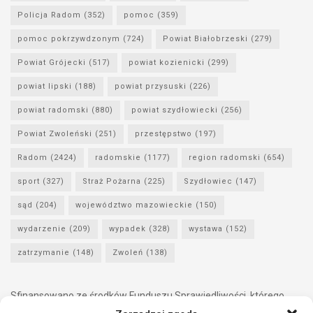
Policja Radom
(352)
pomoc
(359)
pomoc pokrzywdzonym
(724)
Powiat Białobrzeski
(279)
Powiat Grójecki
(517)
powiat kozienicki
(299)
powiat lipski
(188)
powiat przysuski
(226)
powiat radomski
(880)
powiat szydłowiecki
(256)
Powiat Zwoleński
(251)
przestępstwo
(197)
Radom
(2424)
radomskie
(1177)
region radomski
(654)
sport
(327)
Straż Pożarna
(225)
Szydłowiec
(147)
sąd
(204)
województwo mazowieckie
(150)
wydarzenie
(209)
wypadek
(328)
wystawa
(152)
zatrzymanie
(148)
Zwoleń
(138)
Sfinansowano ze środków Funduszu Sprawiedliwości, którego
dysponentem jest Minister Sprawiedliwości.