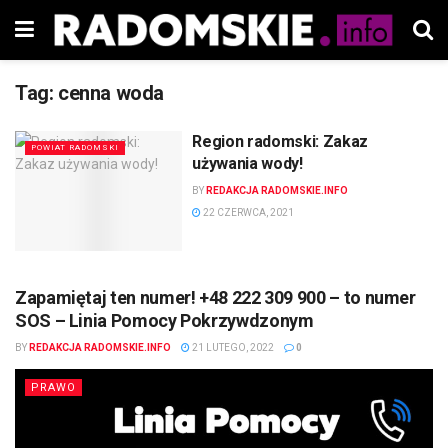
Tag:
cenna woda
Region radomski: Zakaz
POWIAT RADOMSKI
używania wody!
BY
REDAKCJA RADOMSKIE.INFO
22 CZERWCA, 2021
Zapamiętaj ten numer! +48 222 309 900 – to numer
SOS – Linia Pomocy Pokrzywdzonym
BY
REDAKCJA RADOMSKIE.INFO
21 LUTEGO, 2022
0
PRAWO