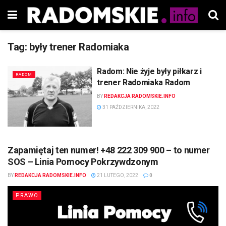
Tag:
były trener Radomiaka
Radom: Nie żyje były piłkarz i
RADOM
trener Radomiaka Radom
BY
REDAKCJA RADOMSKIE.INFO
31 PAŹDZIERNIKA, 2022
Zapamiętaj ten numer! +48 222 309 900 – to numer
SOS – Linia Pomocy Pokrzywdzonym
BY
REDAKCJA RADOMSKIE.INFO
21 LUTEGO, 2022
0
PRAWO