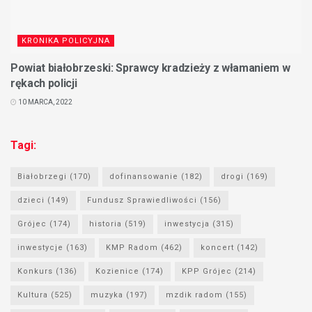
KRONIKA POLICYJNA
Powiat białobrzeski: Sprawcy kradzieży z włamaniem w
rękach policji
10 MARCA, 2022
Tagi:
Białobrzegi
(170)
dofinansowanie
(182)
drogi
(169)
dzieci
(149)
Fundusz Sprawiedliwości
(156)
Grójec
(174)
historia
(519)
inwestycja
(315)
inwestycje
(163)
KMP Radom
(462)
koncert
(142)
Konkurs
(136)
Kozienice
(174)
KPP Grójec
(214)
Kultura
(525)
muzyka
(197)
mzdik radom
(155)