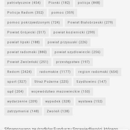
patriotycznie
(454)
Pionki
(182)
policja
(848)
Policja Radom
(352)
pomoc
(359)
pomoc pokrzywdzonym
(724)
Powiat Białobrzeski
(279)
Powiat Grójecki
(517)
powiat kozienicki
(299)
powiat lipski
(188)
powiat przysuski
(226)
powiat radomski
(880)
powiat szydłowiecki
(256)
Powiat Zwoleński
(251)
przestępstwo
(197)
Radom
(2424)
radomskie
(1177)
region radomski
(654)
sport
(327)
Straż Pożarna
(225)
Szydłowiec
(147)
sąd
(204)
województwo mazowieckie
(150)
wydarzenie
(209)
wypadek
(328)
wystawa
(152)
zatrzymanie
(148)
Zwoleń
(138)
Sfinansowano ze środków Funduszu Sprawiedliwości, którego