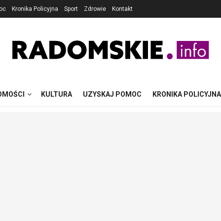
oc
Kronika Policyjna
Sport
Zdrowie
Kontakt
OMOŚCI
KULTURA
UZYSKAJ POMOC
KRONIKA POLICYJNA