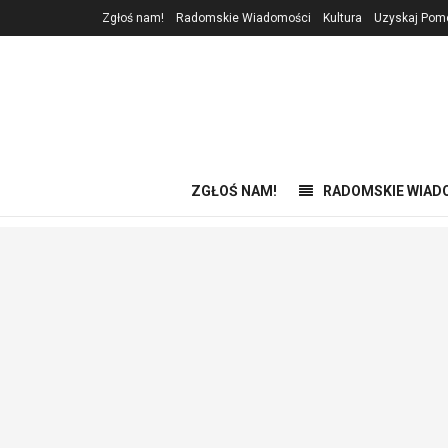
Zgłoś nam!
Radomskie Wiadomości
Kultura
Uzyskaj Pom
ZGŁOŚ NAM!
RADOMSKIE WIAD