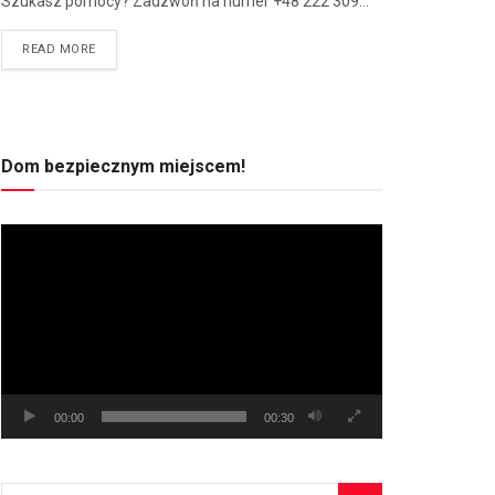
Szukasz pomocy? Zadzwoń na numer +48 222 309...
READ MORE
Dom bezpiecznym miejscem!
Odtwarzacz
video
00:00
00:30