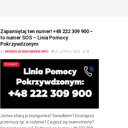
Zapamiętaj ten numer! +48 222 309 900 –
to numer SOS – Linia Pomocy
Pokrzywdzonym
BY
REDAKCJA RADOMSKIE.INFO
21 LUTEGO, 2022
0
PRAWO
Jesteś ofiarą przestępstwa? Świadkiem? Doznajesz
przemocy np. w rodzinie? Czujesz się osamotniony?