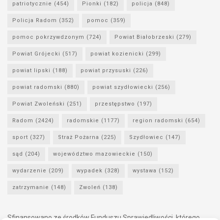
patriotycznie
(454)
Pionki
(182)
policja
(848)
Policja Radom
(352)
pomoc
(359)
pomoc pokrzywdzonym
(724)
Powiat Białobrzeski
(279)
Powiat Grójecki
(517)
powiat kozienicki
(299)
powiat lipski
(188)
powiat przysuski
(226)
powiat radomski
(880)
powiat szydłowiecki
(256)
Powiat Zwoleński
(251)
przestępstwo
(197)
Radom
(2424)
radomskie
(1177)
region radomski
(654)
sport
(327)
Straż Pożarna
(225)
Szydłowiec
(147)
sąd
(204)
województwo mazowieckie
(150)
wydarzenie
(209)
wypadek
(328)
wystawa
(152)
zatrzymanie
(148)
Zwoleń
(138)
Sfinansowano ze środków Funduszu Sprawiedliwości, którego