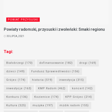
POWIAT PRZYSUSKI
Powiaty radomski, przysuski i zwoleński: Smaki regionu
30 LIPCA, 2021
Tagi:
Białobrzegi
(170)
dofinansowanie
(182)
drogi
(169)
dzieci
(149)
Fundusz Sprawiedliwości
(156)
Grójec
(174)
historia
(519)
inwestycja
(315)
inwestycje
(163)
KMP Radom
(462)
koncert
(142)
Konkurs
(136)
Kozienice
(174)
KPP Grójec
(214)
Kultura
(525)
muzyka
(197)
mzdik radom
(155)