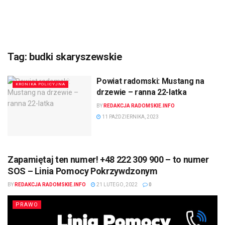
Tag:
budki skaryszewskie
Powiat radomski: Mustang na
KRONIKA POLICYJNA
drzewie – ranna 22-latka
BY
REDAKCJA RADOMSKIE.INFO
11 PAŹDZIERNIKA, 2023
Zapamiętaj ten numer! +48 222 309 900 – to numer
SOS – Linia Pomocy Pokrzywdzonym
BY
REDAKCJA RADOMSKIE.INFO
21 LUTEGO, 2022
0
PRAWO