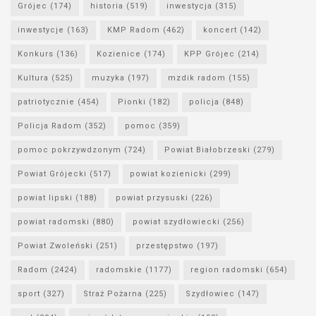
Grójec
(174)
historia
(519)
inwestycja
(315)
inwestycje
(163)
KMP Radom
(462)
koncert
(142)
Konkurs
(136)
Kozienice
(174)
KPP Grójec
(214)
Kultura
(525)
muzyka
(197)
mzdik radom
(155)
patriotycznie
(454)
Pionki
(182)
policja
(848)
Policja Radom
(352)
pomoc
(359)
pomoc pokrzywdzonym
(724)
Powiat Białobrzeski
(279)
Powiat Grójecki
(517)
powiat kozienicki
(299)
powiat lipski
(188)
powiat przysuski
(226)
powiat radomski
(880)
powiat szydłowiecki
(256)
Powiat Zwoleński
(251)
przestępstwo
(197)
Radom
(2424)
radomskie
(1177)
region radomski
(654)
sport
(327)
Straż Pożarna
(225)
Szydłowiec
(147)