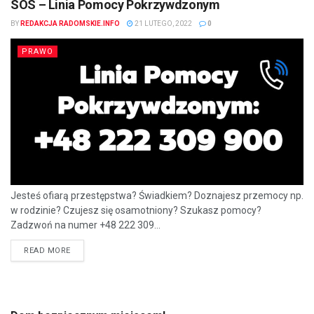
SOS – Linia Pomocy Pokrzywdzonym
BY
REDAKCJA RADOMSKIE.INFO
21 LUTEGO, 2022
0
PRAWO
Jesteś ofiarą przestępstwa? Świadkiem? Doznajesz przemocy np.
w rodzinie? Czujesz się osamotniony? Szukasz pomocy?
Zadzwoń na numer +48 222 309...
READ MORE