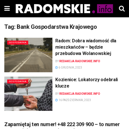
Tag:
Bank Gospodarstwa Krajowego
Radom: Dobra wiadomość dla
GOSPODARKA
mieszkańców – będzie
przebudowa Wolanowskiej
BY
REDAKCJA RADOMSKIE.INFO
6 GRUDNIA, 2023
Kozienice: Lokatorzy odebrali
GOSPODARKA
klucze
BY
REDAKCJA RADOMSKIE.INFO
16 PAŹDZIERNIKA, 2023
Zapamiętaj ten numer! +48 222 309 900 – to numer