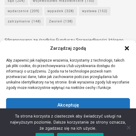
sąd
(204)
województwo mazowieckie
(150)
wydarzenie
(209)
wypadek
(328)
wystawa
(152)
zatrzymanie
(148)
Zwoleń
(138)
Sfinansowano ze środków Funduszu Sprawiedliwości, którego
dysponentem jest Minister Sprawiedliwości.
Zarządzaj zgodą
Aby zapewnić jak najlepsze wrażenia, korzystamy z technologii, takich
jak pliki cookie, do przechowywania i/lub uzyskiwania dostępu do
informacji o urządzeniu. Zgoda na te technologie pozwoli nam
przetwarzać dane, takie jak zachowanie podczas przeglądania lub
unikalne identyfikatory na tej stronie. Brak wyrażenia zgody lub wycofanie
zgody może niekorzystnie wpłynąć na niektóre cechy i funkcje.
Akceptuję
Ta strona korzysta z ciasteczek aby świadczyć usługi na
Odmów
najwyższym poziomie. Dalsze korzystanie ze strony oznacza,
Copyright © 2021 Stowarzyszenie Przyjaciół Zdrowia - Wszelkie prawa
że zgadzasz się na ich użycie.
Zobacz preferencje
zastrzeżone