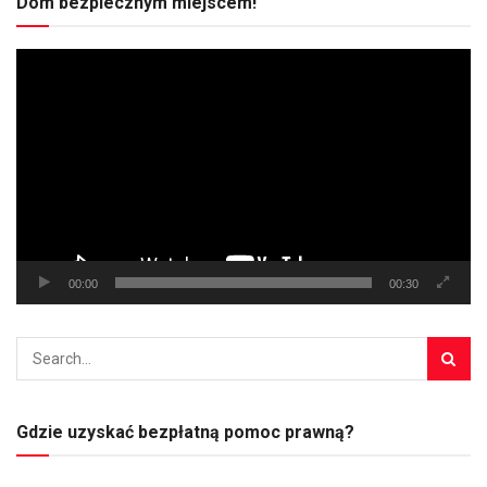
Dom bezpiecznym miejscem!
Odtwarzacz
video
00:00
00:30
Gdzie uzyskać bezpłatną pomoc prawną?